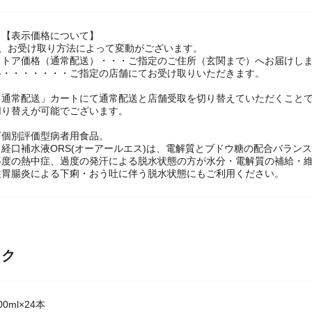
】【表示価格について】
は、お受け取り方法によって変動がございます。
ストア価格（通常配送）・・・ご指定のご住所（玄関まで）へお届けし
格・・・・・・・ご指定の店舗にてお受け取りいただきます。
「通常配送」カートにて通常配送と店舗受取を切り替えていただくこと
切り替えが可能でございます。
可個別評価型病者用食品。
経口補水液ORS(オーアールエス)は、電解質とブドウ糖の配合バラン
等度の熱中症、過度の発汗による脱水状態の方が水分・電解質の補給・
性胃腸炎による下痢・おう吐に伴う脱水状態にもご利用ください。
ック
0ml×24本