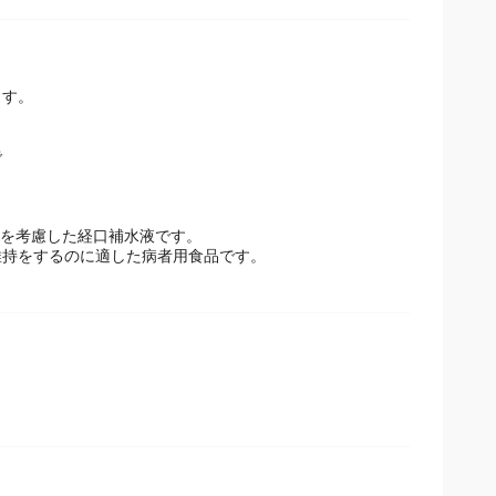
ます。
で
スを考慮した経口補水液です。
維持をするのに適した病者用食品です。