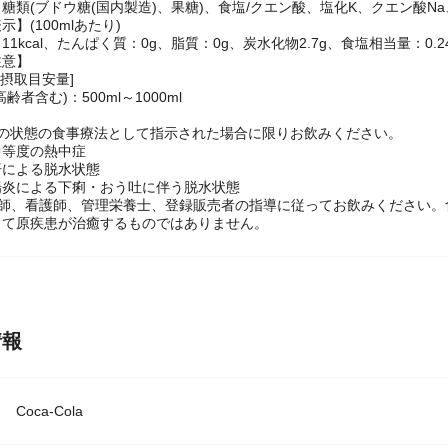
糖類(ブドウ糖(国内製造)、果糖)、食塩/クエン酸、塩化K、クエン酸Na
】(100mlあたり)
1kcal、たんぱく質：0g、脂質：0g、炭水化物2.7g、食塩相当量：0.24
注意】
の摂取目安量]
齢者含む)：500ml～1000ml
次の状態の食事療法として指示された場合に限りお飲みください。
中等度の熱中症
汗による脱水状態
腸炎による下痢・おう吐に伴う脱水状態
剤師、看護師、管理栄養士、登録販売者の指導に従ってお飲みください。
って原疾患が治癒するものではありません。
情報
Coca-Cola