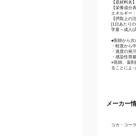
【原材料名】
【栄養成分表示
エネルギー：1
【摂取上の
[1日あたり
学童～成人(高
●医師から
・軽度から
・過度の発
・感染性胃
※医師、薬
ることによ
メーカー
コカ・コーラ 