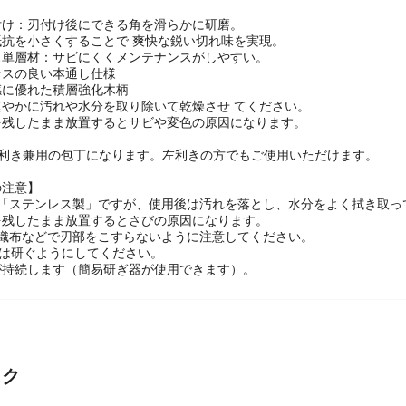
付け：刃付け後にできる角を滑らかに研磨。
抗を小さくすることで 爽快な鋭い切れ味を実現。
ス単層材：サビにくくメンテナンスがしやすい。
ンスの良い本通し仕様
感に優れた積層強化木柄
速やかに汚れや水分を取り除いて乾燥させ てください。
を残したまま放置するとサビや変色の原因になります。
左利き兼用の包丁になります。左利きの方でもご使用いただけます。
の注意】
い「ステンレス製」ですが、使用後は汚れを落とし、水分をよく拭き取っ
を残したまま放置するとさびの原因になります。
不織布などで刃部をこすらないように注意してください。
回は研ぐようにしてください。
が持続します（簡易研ぎ器が使用できます）。
ック