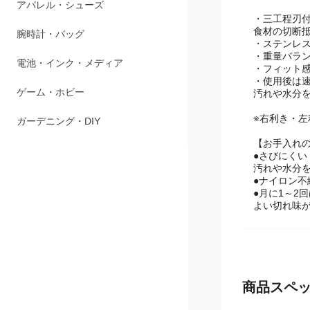
ペット用品
・三工程刃
食材の切断抵
アパレル・シューズ
・ステンレ
・重量バラ
腕時計・バッグ
・フィット
・使用後は
電池・インク・メディア
汚れや水分
※右利き・
ゲーム・ホビー
【お手入れ
ガーデニング・DIY
●さびにく
汚れや水分
●ナイロン
●月に1～2
よい切れ味
商品スペ