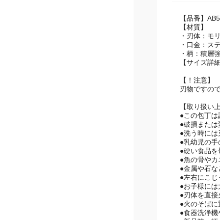
【品番】AB5
【材質】
・刃体：モ
・口金：ス
・柄：積層
【サイズ詳細】
【！注意】
刃物ですの
【取り扱い
●この包丁
●破損また
●洗う時に
●乳幼児の
●硬い食品
●魚の骨や
●金属や石
●左右にこ
●お子様には
●刃体を直
●火のそば