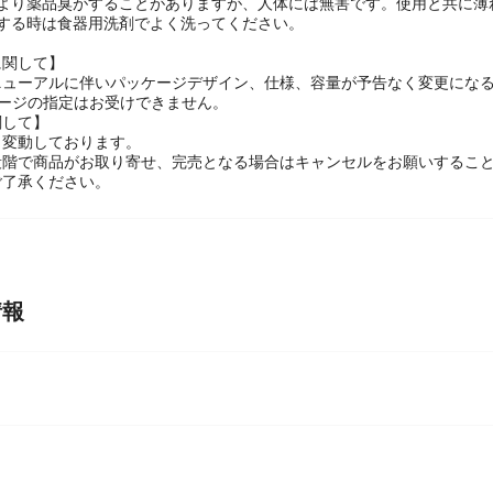
機や食器乾燥機には使用しないでください。
柄より薬品臭がすることがありますが、人体には無害です。使用と共に薄
用する時は食器用洗剤でよく洗ってください。
に関して】
ニューアルに伴いパッケージデザイン、仕様、容量が予告なく変更になる
ケージの指定はお受けできません。
関して】
々変動しております。
段階で商品がお取り寄せ、完売となる場合はキャンセルをお願いするこ
ご了承ください。
情報