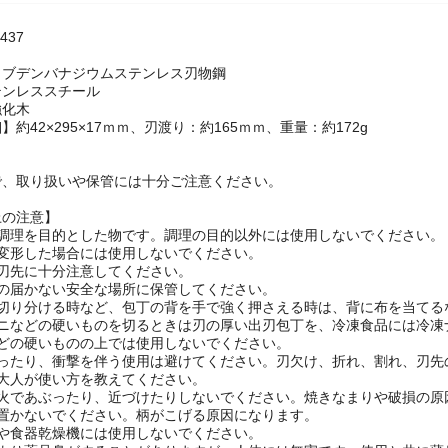
437
リブデンバナジウムステンレス刃物鋼
テンレススチール
強化木
約42×295×17ｍｍ、刃渡り：約165ｍｍ、重量：約172g
で、取り扱いや保管には十分ご注意ください。
上の注意】
は調理を目的とした物です。調理の目的以外には使用しないでください。
は変形した場合には使用しないでください。
は刃先に十分注意してください。
手の届かない安全な場所に保管してください。
を切り分ける時など、包丁の背を手で強く押さえる時は、背に布を当てる
カニなどの硬いものを切るときは刃の厚い出刃包丁を、冷凍食品には冷凍
などの硬いものの上では使用しないでください。
じったり、衝撃を伴う使用は避けてください。刃欠け、折れ、割れ、刃先
大人が使い方を教えてください。
接火であぶったり、近づけたりしないでください。焼きなまりや破損の原
に置かないでください。柄がこげる原因になります。