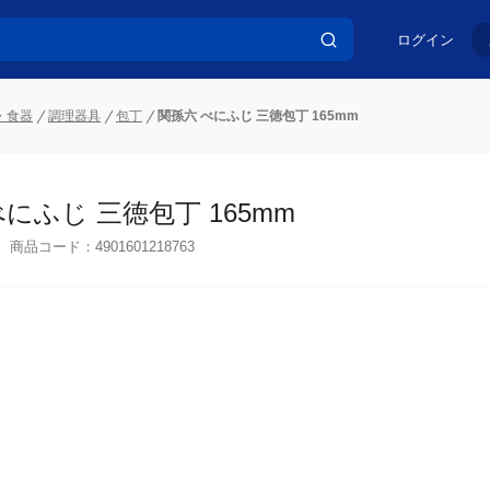
ログイン
・食器
調理器具
包丁
関孫六 べにふじ 三徳包丁 165mm
にふじ 三徳包丁 165mm
商品コード：
4901601218763