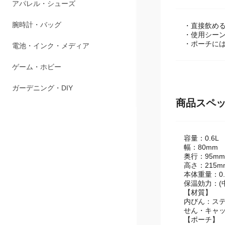
ペット用品
アパレル・シューズ
・直接飲め
・使用シー
・ポーチに
腕時計・バッグ
電池・インク・メディア
ゲーム・ホビー
商品スペ
ガーデニング・DIY
容量：0.6L
幅：80mm
奥行：95mm
高さ：215
本体重量：0.
保温効力：(中
【材質】
内びん：ステ
せん・キャ