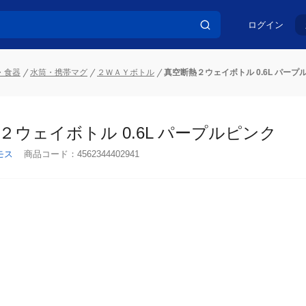
ログイン
・食器
水筒・携帯マグ
２ＷＡＹボトル
真空断熱２ウェイボトル 0.6L パープ
２ウェイボトル 0.6L パープルピンク
モス
商品コード：
4562344402941