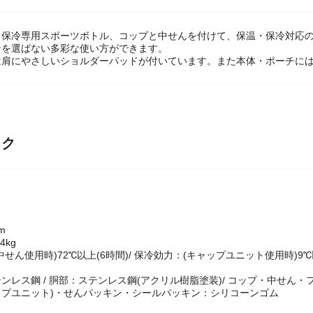
る保冷専用スポーツボトル、コップと中せんを付けて、保温・保冷対応
ンを選ばない多彩な使い方ができます。
は肩にやさしいショルダーパッドが付いています。また本体・ポーチには
ック
mm
4kg
せん使用時)72℃以上(6時間)/ 保冷効力：(キャップユニット使用時)9℃
ンレス鋼 / 胴部：ステンレス鋼(アクリル樹脂塗装)/ コップ・中せん・
ップユニット)・せんパッキン・シールパッキン：シリコーンゴム