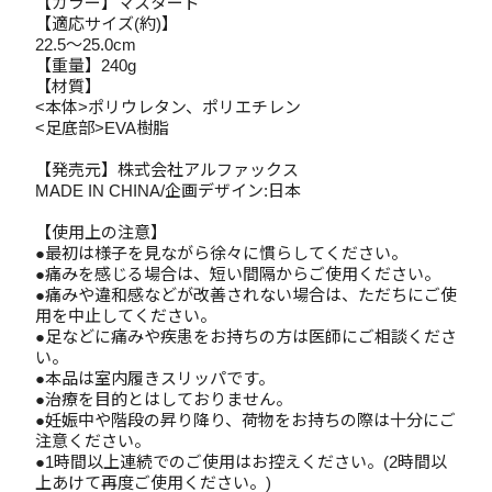
【カラー】マスタード
【適応サイズ(約)】
22.5～25.0cm
【重量】240g
【材質】
<本体>ポリウレタン、ポリエチレン
<足底部>EVA樹脂
【発売元】株式会社アルファックス
MADE IN CHINA/企画デザイン:日本
【使用上の注意】
●最初は様子を見ながら徐々に慣らしてください。
●痛みを感じる場合は、短い間隔からご使用ください。
●痛みや違和感などが改善されない場合は、ただちにご使
用を中止してください。
●足などに痛みや疾患をお持ちの方は医師にご相談くださ
い。
●本品は室内履きスリッパです。
●治療を目的とはしておりません。
●妊娠中や階段の昇り降り、荷物をお持ちの際は十分にご
注意ください。
●1時間以上連続でのご使用はお控えください。(2時間以
上あけて再度ご使用ください。)