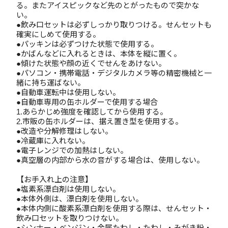
る。またアイスピックなど先のとがったもので突かな
い。
●飲み口セットは必ずしっかり取りつける。せんセットも
確実にしめて使用する。
●パッキンは必ずつけた状態で使用する。
●かばんなどに入れるときは、本体を縦に置く。
●傾けた状態や顔の近くでせんをあけない。
●パソコン・携帯電話・デジタルカメラ等の精密機械と一
緒に持ち運ばない。
●自動車運転中は使用しない。
●自動車専用の缶ホルダーで使用する場合
1.あらかじめ強度を確認してから使用する。
2.市販の缶ホルダーは、据え置き型を使用する。
●改造や分解修理はしない。
●冷蔵庫に入れない。
●電子レンジでの加熱はしない。
●真空層の内部から水の音がする場合は、使用しない。
【お手入れ上の注意】
●塩素系漂白剤は使用しない。
●本体外側は、漂白剤を使用しない。
●本体内側に酸素系漂白剤を使用する際は、せんセット・
飲み口セットを取りつけない。
●シンナー・ベンジン・金属たわし・たわし・みがき粉・