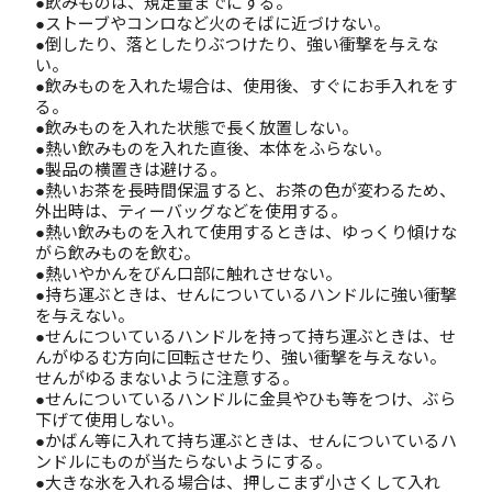
●飲みものは、規定量までにする。
●ストーブやコンロなど火のそばに近づけない。
●倒したり、落としたりぶつけたり、強い衝撃を与えな
い。
●飲みものを入れた場合は、使用後、すぐにお手入れをす
る。
●飲みものを入れた状態で長く放置しない。
●熱い飲みものを入れた直後、本体をふらない。
●製品の横置きは避ける。
●熱いお茶を長時間保温すると、お茶の色が変わるため、
外出時は、ティーバッグなどを使用する。
●熱い飲みものを入れて使用するときは、ゆっくり傾けな
がら飲みものを飲む。
●熱いやかんをびん口部に触れさせない。
●持ち運ぶときは、せんについているハンドルに強い衝撃
を与えない。
●せんについているハンドルを持って持ち運ぶときは、せ
んがゆるむ方向に回転させたり、強い衝撃を与えない。
せんがゆるまないように注意する。
●せんについているハンドルに金具やひも等をつけ、ぶら
下げて使用しない。
●かばん等に入れて持ち運ぶときは、せんについているハ
ンドルにものが当たらないようにする。
●大きな氷を入れる場合は、押しこまず小さくして入れ