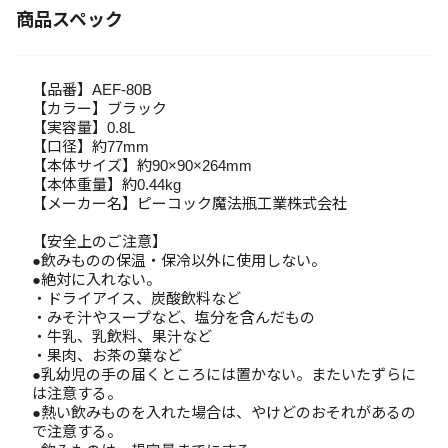
商品スペック
【品番】AEF-80B
【カラー】ブラック
【実容量】0.8L
【口径】約77mm
【本体サイズ】約90×90×264mm
【本体重量】約0.44kg
【メーカー名】ピーコック魔法瓶工業株式会社
【安全上のご注意】
●飲みものの保温・保冷以外に使用しない。
●絶対に入れない。
・ドライアイス、炭酸飲料など
・みそ汁やスープなど、塩分を含んだもの
・牛乳、乳飲料、果汁など
・果肉、お茶の葉など
●乳幼児の手の届くところには置かない。またいたずらに
は注意する。
●熱い飲みものを入れた場合は、やけどのおそれがあるの
で注意する。