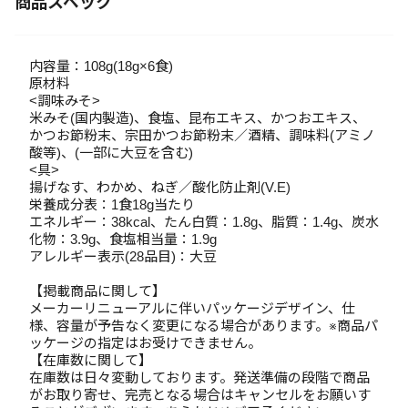
商品スペック
内容量：108g(18g×6食)
原材料
<調味みそ>
米みそ(国内製造)、食塩、昆布エキス、かつおエキス、
かつお節粉末、宗田かつお節粉末／酒精、調味料(アミノ
酸等)、(一部に大豆を含む)
<具>
揚げなす、わかめ、ねぎ／酸化防止剤(V.E)
栄養成分表：1食18g当たり
エネルギー：38kcal、たん白質：1.8g、脂質：1.4g、炭水
化物：3.9g、食塩相当量：1.9g
アレルギー表示(28品目)：大豆
【掲載商品に関して】
メーカーリニューアルに伴いパッケージデザイン、仕
様、容量が予告なく変更になる場合があります。※商品パ
ッケージの指定はお受けできません。
【在庫数に関して】
在庫数は日々変動しております。発送準備の段階で商品
がお取り寄せ、完売となる場合はキャンセルをお願いす