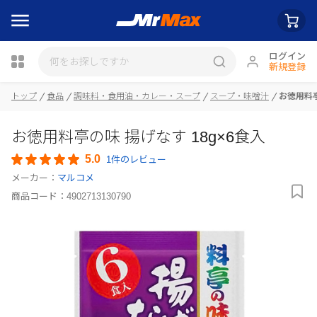
ログイン
新規登録
瓶詰
トップ
食品
調味料・食用油・カレー・スープ
スープ・味噌汁
お徳用料亭
お徳用料亭の味 揚げなす 18g×6食入
5.0
1件のレビュー
メーカー：
マルコメ
商品コード：
4902713130790