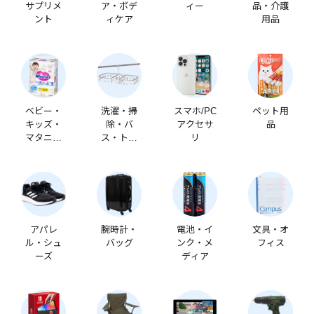
サプリメ
ア・ボデ
ィー
品・介護
ント
ィケア
用品
ベビー・
洗濯・掃
スマホ/PC
ペット用
キッズ・
除・バ
アクセサ
品
マタニテ
ス・トイ
リ
ィ
レ
アパレ
腕時計・
電池・イ
文具・オ
ル・シュ
バッグ
ンク・メ
フィス
ーズ
ディア