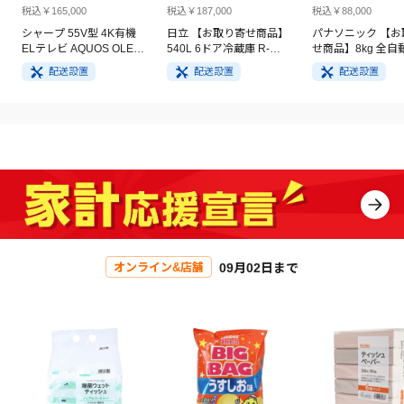
税込￥165,000
税込￥187,000
税込￥88,000
シャープ 55V型 4K有機
日立 【お取り寄せ商品】
パナソニック 【お
ELテレビ AQUOS OLED
540L 6ドア冷蔵庫 R-
せ商品】8kg 全自
4T-C55GQ3
HW54V(N) ライトゴール
洗濯機 NA-FA8H5
配送設置
配送設置
配送設置
ド
イト
09月02日まで
オンライン&店舗