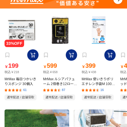
199
599
399
￥
￥
￥
￥
税込￥218
税込￥658
税込￥438
税込
MrMax 毎日つかいき
MrMax ルシアパフュ
MrMax 使いきりポリ
Mr
りスポンジ 30個入
ーム 2倍巻き12ロール
エチレン手袋M 100枚
ッド
ダブル
入
の猫
61
87
16
通常配送 / 店舗受取
通常配送 / 店舗受取
通常配送 / 店舗受取
通