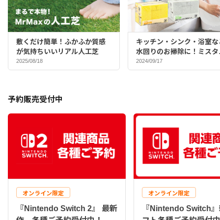
敷くだけ簡単！ふかふか質感
キッチン・シンク・浴室な
が気持ちいいリアル人工芝
水回りのお掃除に！ミスタ
マックスバイヤーおすすめ
2025/08/18
2024/09/17
ポンジ♪
予約販売受付中
オンライン限定
オンライン限定
『Nintendo Switch 2』 最新
『Nintendo Switc