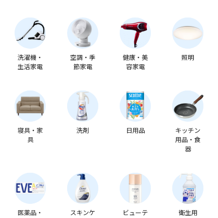
洗濯機・
空調・季
健康・美
照明
生活家電
節家電
容家電
寝具・家
洗剤
日用品
キッチン
具
用品・食
器
医薬品・
スキンケ
ビューテ
衛生用