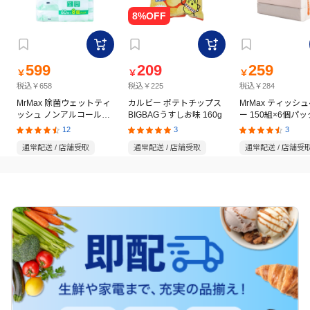
599
209
259
￥
￥
￥
税込￥658
税込￥225
税込￥284
MrMax 除菌ウェットティ
カルビー ポテトチップス
MrMax ティッシ
ッシュ ノンアルコールタ
BIGBAGうすしお味 160g
ー 150組×6個パッ
イプ 60枚×8個パック
12
3
3
通常配送 / 店舗受取
通常配送 / 店舗受取
通常配送 / 店舗受