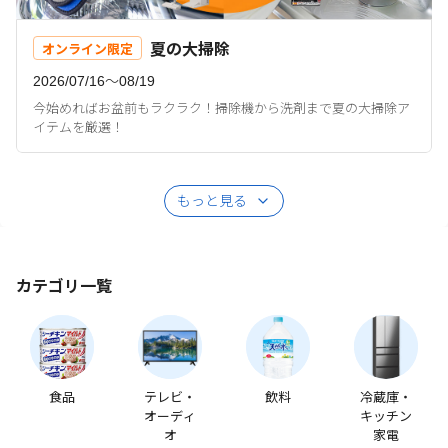
夏の大掃除
オンライン限定
2026/07/16〜08/19
今始めればお盆前もラクラク！掃除機から洗剤まで夏の大掃除ア
イテムを厳選！
もっと見る
カテゴリ一覧
食品
テレビ・
飲料
冷蔵庫・
オーディ
キッチン
オ
家電