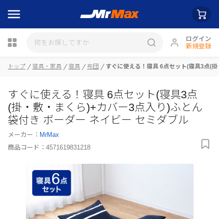
ログイン
新規登録
トップ
寝具・家具
寝具
布団
すぐに使える！寝具 6点セット(寝具3点(掛
瓶詰
すぐに使える！寝具 6点セット(寝具3点
(掛・敷・まくら)+カバー3点入り)ふとん
袋付き ボーダー ネイビー セミダブル
メーカー：
MrMax
商品コード：
4571619831218