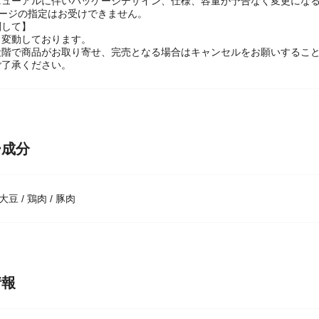
に関して】
ニューアルに伴いパッケージデザイン、仕様、容量が予告なく変更になる
ケージの指定はお受けできません。
関して】
々変動しております。
段階で商品がお取り寄せ、完売となる場合はキャンセルをお願いするこ
ご了承ください。
ー成分
 大豆 / 鶏肉 / 豚肉
情報