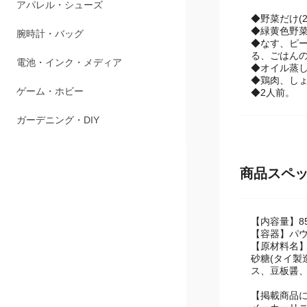
ペット用品
◆野菜だけ(
◆緑黄色野
アパレル・シューズ
◆なす、ピー
る、ごはんの
腕時計・バッグ
◆オイル蒸
◆鶏肉、し
◆2人前。
電池・インク・メディア
ゲーム・ホビー
ガーデニング・DIY
商品スペ
【内容量】8
【容器】パ
【原材料名
砂糖(タイ製
ス、豆板醤、