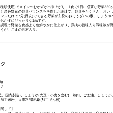
2種類使用)でメインのおかずが出来上がり、1食で1日に必要な野菜350gの1
菜と淡色野菜の野菜バランスを考慮した設計で、野菜をたくさん、おい
マンだけで7分(目安)でできる野菜が主役のおそうざいの素。しょうゆ
おかずにぴったりな1品です。
し調理で野菜を食感よく色鮮やかに仕上がり、鶏肉の旨味入り調味液が野
ょうが、ごまの具材入り。
ック
5g
ウチ
】
造、国内製造)、しょうゆ(大豆・小麦を含む)、鶏肉、ごま油、しょう
加工米粉、香辛料/増粘剤(加工でん粉)