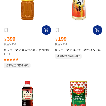
399
199
￥
￥
税込￥430
税込￥214
キッコーマン 旨みひろがる香り白だ
キッコーマン 濃いだし本つゆ 500ml
し 1L
通常配送 / 店舗受取
1
通常配送 / 店舗受取