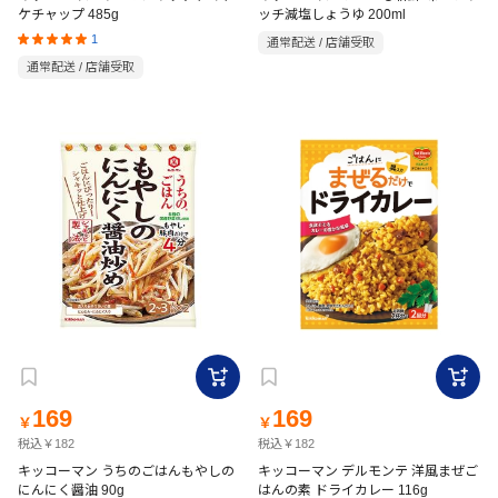
ケチャップ 485g
ッチ減塩しょうゆ 200ml
1
通常配送 / 店舗受取
通常配送 / 店舗受取
169
169
￥
￥
税込￥182
税込￥182
キッコーマン うちのごはんもやしの
キッコーマン デルモンテ 洋風まぜご
にんにく醤油 90g
はんの素 ドライカレー 116g