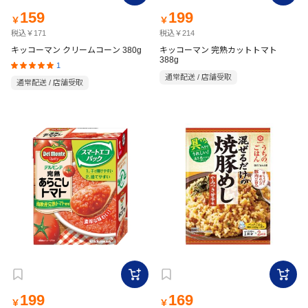
159
199
￥
￥
税込￥171
税込￥214
キッコーマン クリームコーン 380g
キッコーマン 完熟カットトマト
388g
1
通常配送 / 店舗受取
通常配送 / 店舗受取
199
169
￥
￥