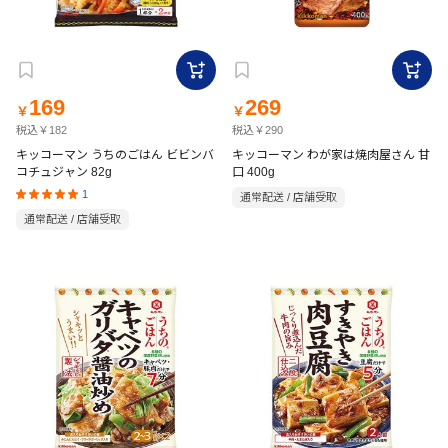
169
269
￥
￥
税込￥182
税込￥290
キッコーマン うちのごはん ビビンバ
キッコーマン わが家は焼肉屋さん 甘
コチュジャン 82g
口 400g
1
通常配送 / 店舗受取
通常配送 / 店舗受取