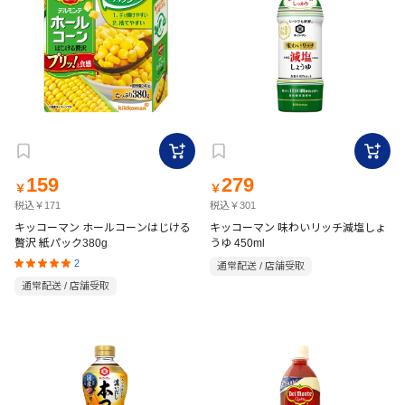
159
279
￥
￥
税込￥171
税込￥301
キッコーマン ホールコーンはじける
キッコーマン 味わいリッチ減塩しょ
贅沢 紙パック380g
うゆ 450ml
2
通常配送 / 店舗受取
通常配送 / 店舗受取