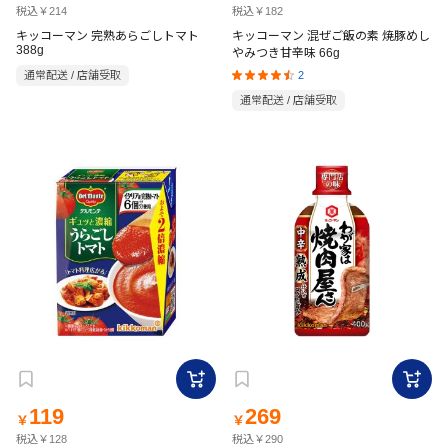
税込￥214
税込￥182
キッコーマン 完熟あらごしトマト
キッコーマン 混ぜご飯の素 焼豚めし
388g
やみつき甘辛味 66g
2
通常配送 / 店舗受取
通常配送 / 店舗受取
119
269
￥
￥
税込￥128
税込￥290