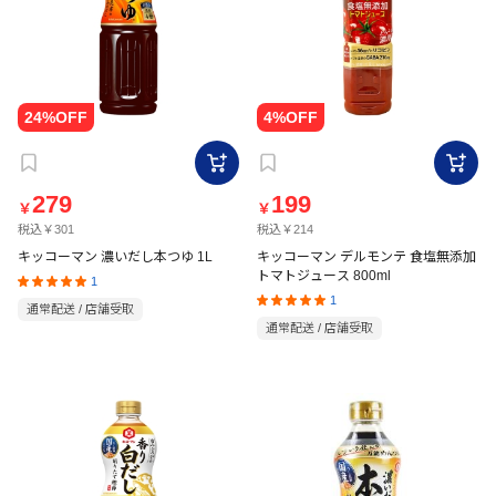
279
199
￥
￥
税込￥301
税込￥214
キッコーマン 濃いだし本つゆ 1L
キッコーマン デルモンテ 食塩無添加
トマトジュース 800ml
1
1
通常配送 / 店舗受取
通常配送 / 店舗受取