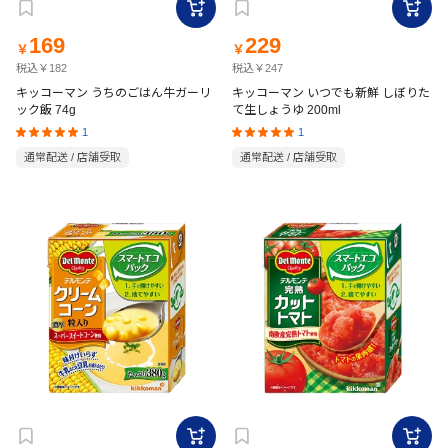
169
229
￥
￥
税込￥182
税込￥247
キッコーマン うちのごはん牛ガーリ
キッコーマン いつでも新鮮 しぼりた
ック飯 74g
て生しょうゆ 200ml
1
1
通常配送 / 店舗受取
通常配送 / 店舗受取