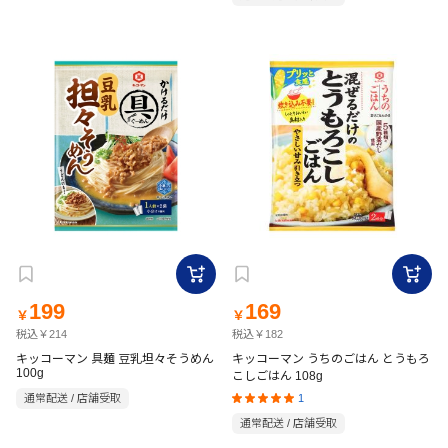
199
169
￥
￥
税込￥214
税込￥182
キッコーマン 具麺 豆乳坦々そうめん
キッコーマン うちのごはん とうもろ
100g
こしごはん 108g
1
通常配送 / 店舗受取
通常配送 / 店舗受取