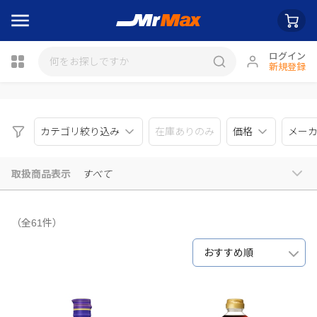
ログイン
新規登録
瓶詰
カテゴリ絞り込み
在庫ありのみ
価格
メー
取扱商品表示
すべて
（全61件）
おすすめ順