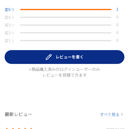
1
星
5
つ
0
星
4
つ
0
星
3
つ
0
星
2
つ
0
星
1
つ
レビューを書く
※商品購入済みのログインユーザーのみ
レビューを投稿できます
最新レビュー
すべて見る