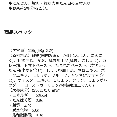
◆にんじん、豚肉・粒状大豆たん白の具材入り。
◆お茶碗2杯分×2回分。
商品スペック
【内容量】116g(58g×2袋)
【原材料名】砂糖(国内製造)、野菜(にんじん、にんに
く)、植物油脂、食塩、豚肉加工品(豚肉、こしょう)、カ
レー粉、トマトペースト、たまねぎペースト、粒状大豆
たん白(小麦を含む)、しょうゆ加工品、酵母エキス、ポ
ークエキス、しょうゆ、フルーツチャツネ(バナナを含
む)、オイスターエキス、こしょう、クミン、しょうがパ
ウダー、ローストガーリック/増粘剤(加工でん粉)
【栄養成分】(29gあたり目安)
・エネルギー 50kcal
・たんぱく質 0.8g
・脂質 2.7g
・炭水化物 5.8g
・飽和脂肪酸 0.3g