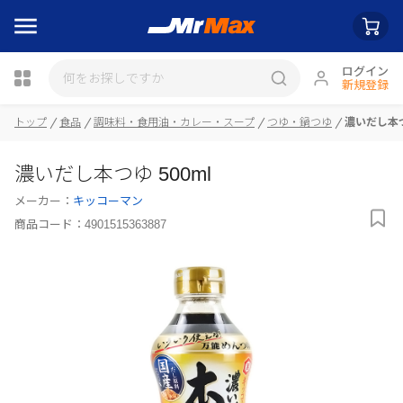
ログイン
新規登録
瓶詰
トップ
食品
調味料・食用油・カレー・スープ
つゆ・鍋つゆ
濃いだし本つ
濃いだし本つゆ 500ml
メーカー：
キッコーマン
商品コード：
4901515363887