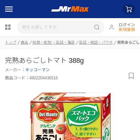
ログイン
新規登録
トップ
食品
粉類・乾物 ・缶詰・海苔
缶詰・瓶詰・パウチ
完熟あらごしト
瓶詰
完熟あらごしトマト 388g
メーカー：
キッコーマン
商品コード：
4902204436516