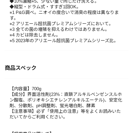
◆10%濃縮※5、少ない量で同じだけ洗える。
◆縦型・ドラム式・すすぎ1回OK。
※1 P&G調べ。ニオイの度合いで消臭の程度は異なりま
す。
※2 アリエール超抗菌プレミアムシリーズにおいて。
※3 全ての菌の増殖を抑えるわけではありません。
※4 カビは除去しません。
※5 2023年のアリエール超抗菌プレミアムシリーズ比。
商品スペック
【内容量】700g
【成分】界面活性剤(23%：直鎖アルキルベンゼンスルホ
ン酸塩、ポリオキシエチレンアルキルエーテル)、安定化
剤、分散剤、pH調整剤、蛍光増白剤、酵素
【注意事項】必ず「使用上の注意」等をよくお読みいた
だいてからご利用ください。