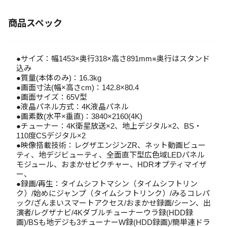
商品スペック
●サイズ：幅1453×奥行318×高さ891mm※奥行はスタンド
込み
●質量(本体のみ)：16.3kg
●画面寸法(幅×高さcm)：142.8×80.4
●画面サイズ：65V型
●液晶パネル方式：4K液晶パネル
●画素数(水平×垂直)：3840×2160(4K)
●チューナー：4K衛星放送×2、地上デジタル×2、BS・
110度CSデジタル×2
●映像搭載技術：レグザエンジンZR、ネット動画ビュー
ティ、地デジビューティ、全面直下型広色域LEDパネル
モジュール、おまかせピクチャー、HDRオプティマイザ
ー、
●録画/再生：タイムシフトマシン（タイムシフトリン
ク）/始めにジャンプ（タイムシフトリンク）/みるコレパ
ック/ざんまいスマートアクセス/おまかせ録画/シーン、出
演者/レグザナビ/4Kダブルチューナーウラ録(HDD録
画)/BSも地デジも3チューナーW録(HDD録画)/簡単連ドラ