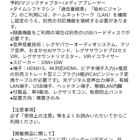
予約/マジックチャプター/メディアプレーヤー
※タイムシフトマシン 「過去番組表」「始めにジャン
プ」のご利用には、ホームネットワーク（LAN）を構築
し設定のうえ、別売の対応機器を接続する必要がありま
す。
※録画機能をご利用の場合は別売のUSBハードディスクが
必要です。
●音声搭載技術：レグザパワーオーディオシステム、クリ
ア音声、おまかせAIサウンド、レグザサウンドプロセス
VIR、レグザサウンドリマスター、VIRイコライザー
●スピーカー：10W+10W
●端子：HDMI×3、4K対応HDMI、ビデオ端子入力(※推奨
の別売ストレート型ミニプラグ(4極)RCAピンジャック変
換ケーブルが必要です)、光デジタル音声出力端子、有線
LAN端子、USB端子、ヘッドホン端子、無線LAN内臓
●付属品：単4電池、レグザリモコン、転倒防止バンド
●設置方向：横置きのみ
【注意事項】
必ず「使用上の注意」等をよくお読みいただいてからご
利用ください。
【掲載商品に関して】
メーカーリニューアルに伴いパッケージデザイン、仕