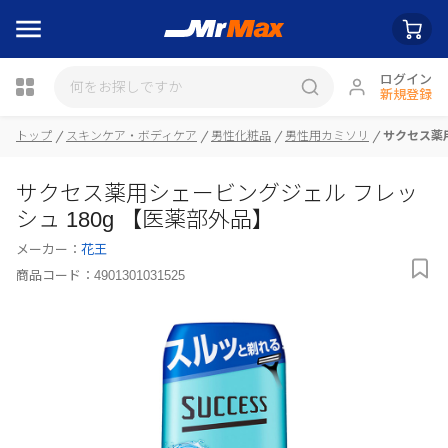
ログイン
新規登録
トップ
スキンケア・ボディケア
男性化粧品
男性用カミソリ
サクセス薬用
瓶詰
サクセス薬用シェービングジェル フレッ
シュ 180g 【医薬部外品】
メーカー：
花王
商品コード：
4901301031525