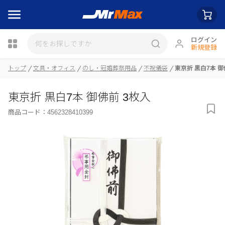
ログイン
新規登録
瓶詰
トップ
文具・オフィス
のし・冠婚葬祭用品
不祝儀袋
東京折 黒白7本 御
東京折 黒白7本 御佛前 3枚入
商品コード：
4562328410399