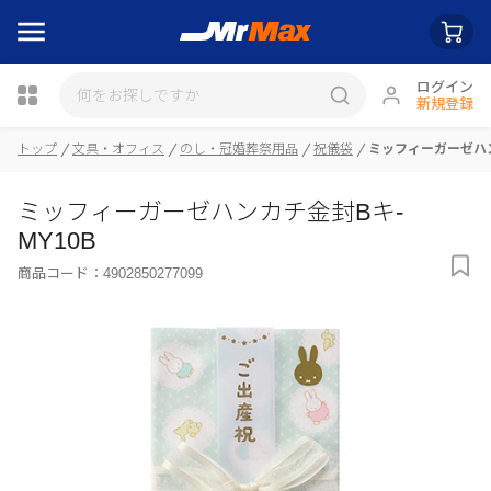
ログイン
新規登録
瓶詰
トップ
文具・オフィス
のし・冠婚葬祭用品
祝儀袋
ミッフィーガーゼハン
ミッフィーガーゼハンカチ金封Bキ-
MY10B
商品コード：
4902850277099