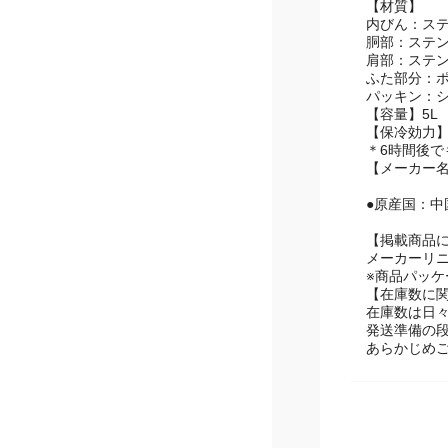
【重量】1.4k
【材質】
内びん：ス
胴部：ステ
肩部：ステ
ふた部分：
パッキン：
【容量】5L
【保冷効力】5
＊6時間後でも
【メーカー
●原産国：中
【掲載商品
メーカーリ
※商品パッ
【在庫数に
在庫数は日
発送準備の
あらかじめ