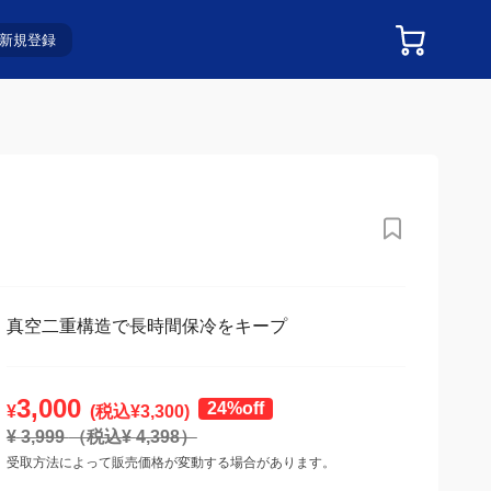
新規登録
真空二重構造で長時間保冷をキープ
3,000
24%off
¥
(税込¥
3,300
)
¥
3,999
（税込¥
4,398
）
受取方法によって販売価格が変動する場合があります。