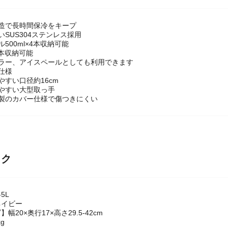
造で長時間保冷をキープ
いSUS304ステンレス採用
500ml×4本収納可能
×8本収納可能
ラー、アイスペールとしても利用できます
仕様
やすい口径約16cm
やすい大型取っ手
脂製のカバー仕様で傷つきにくい
ック
5L
ネイビー
幅20×奥行17×高さ29.5-42cm