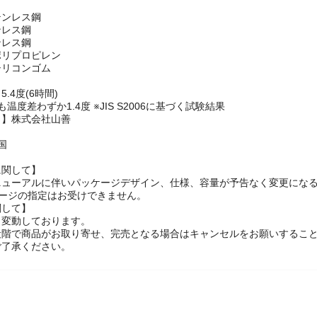
g
テンレス鋼
ンレス鋼
ンレス鋼
ポリプロピレン
シリコンゴム
.4度(6時間)
温度差わずか1.4度 ※JIS S2006に基づく試験結果
名】株式会社山善
国
に関して】
ニューアルに伴いパッケージデザイン、仕様、容量が予告なく変更になる
ケージの指定はお受けできません。
関して】
々変動しております。
段階で商品がお取り寄せ、完売となる場合はキャンセルをお願いするこ
ご了承ください。