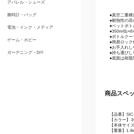
ペット用品
アパレル・シューズ
●真空二重構
●耐熱性の高
●ペットボトル
腕時計・バッグ
●350ml缶
●ボトルクー
電池・インク・メディア
●簡易ロック
●お手入れし
●持ち運びし
ゲーム・ホビー
●底面は樹
ガーデニング・DIY
商品スペ
【品番】SIC-
【カラー】
【本体サイズ】