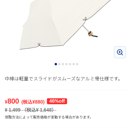
中棒は軽量でスライドがスムーズなアルミ骨仕様です。
800
46
%off
¥
(税込¥
880
)
¥
1,499
（税込¥
1,648
）
受取方法によって販売価格が変動する場合があります。