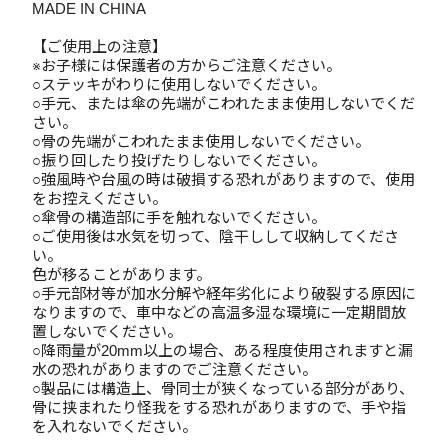
MADE IN CHINA
【ご使用上の注意】
※お子様には保護者の方からご注意ください。
○ステッキがわりに使用しないでください。
○手元、または傘の先端がこわれたまま使用しないでくだ
さい。
○骨の先端がこわれたまま使用しないでください。
○振り回したり投げたりしないでください。
○強風時や台風の時は破損する恐れがありますので、使用
をお控えください。
○傘骨の構造部に手を触れないでください。
○ご使用後は水気を切って、陰干しして収納してくださ
い。
色が移ることがあります。
○手元部材等が加水分解や経年劣化により破裂する原因に
なりますので、車中などの高温多湿な環境に一定期間放
置しないでください。
○降雨量が20mm以上の場合、ある程度使用されますと漏
水の恐れがありますのでご注意ください。
○製品には構造上、骨同士が狭くなっている部分があり、
骨に挟まれたり怪我をする恐れがありますので、手や指
を入れないでください。