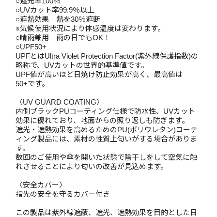
○遮光率100％
○UVカット率99.9％以上
○遮熱効果 熱を30％遮断
※気候使用状況により体感温度は変わります。
○晴雨兼用 雨の日でもOK！
○UPF50+
UPFとはUltra Violet Protection Factor(紫外線保護指数)の
略称で、UVカットの世界的基準値です。
UPF値が高いほど日焼け防止効果が高く、最高値は
50+です。
〈UV GUARD COATING〉
内側ブラックPUコーティング仕様で防水性、UVカット
効果に優れており、地面からの照り返しも防ぎます。
遮光・遮熱効果を高めるためのPU(ポリウレタン)コーテ
ィング製品には、素材の性質上匂いがする場合がありま
す。
数回のご使用や傘を開いた状態で陰干しをして空気に触
れさせることにより匂いの改善が見込めます。
〈安全カバー〉
指先の安全を守るカバー付き
この製品は紫外線遮蔽、遮光、遮熱効果を目的とした日