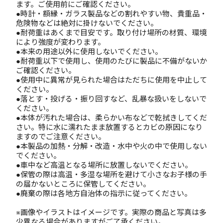
ます。ご使用前にご確認ください。
●時計・額縁・ガラス製品などの割れやすい物、貴重品・
危険物などは絶対に掛けないでください。
●耐荷重はあくまで目安です。取り付け場所の材質、環境
により強度が変わります。
●本来の用途以外に使用しないでください。
●耐荷重以下で使用し、使用のたびに製品に不備がないか
ご確認ください。
●使用中に異常が見られた場合はただちに使用を中止して
ください。
●落とす・投げる・振り回すなど、乱暴な扱いをしないで
ください。
●本体が汚れた場合は、柔らかい布などで乾拭きしてくだ
さい。特に水に濡れたまま放置するとカビの原因になり
ますのでご注意ください。
●本製品の加熱・分解・改造・水中や火の中で使用しない
でください。
●車中など高温となる場所に放置しないでください。
●保管の際は高温・多湿な場所を避けて小さなお子様の手
の届かないところに保管してください。
●廃棄の際は各地方自治体の指示に従ってください。
※画像やイラストはイメージです。実際の商品と写真は多
少異なる場合がありますがご了承ください。