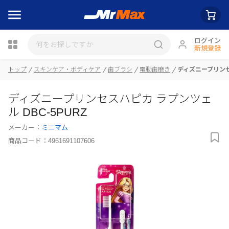
ログイン
新規登録
トップ
スキンケア・ボディケア
歯ブラシ
電動歯磨き
ディズニープリンセス
瓶詰
ディズニープリンセスハピカ ラプンツェ
ル DBC-5PURZ
メーカー：
ミニマム
商品コード：
4961691107606