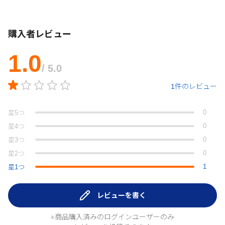
購入者レビュー
1.0
/ 5.0
1件のレビュー
0
星
5
つ
0
星
4
つ
0
星
3
つ
0
星
2
つ
1
星
1
つ
レビューを書く
※商品購入済みのログインユーザーのみ