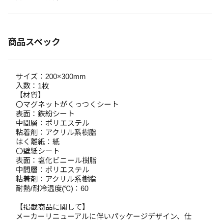
商品スペック
サイズ：200×300mm
入数：1枚
【材質】
〇マグネットがくっつくシート
表面：鉄紛シート
中間層：ポリエステル
粘着剤：アクリル系樹脂
はく離紙：紙
〇壁紙シート
表面：塩化ビニール樹脂
中間層：ポリエステル
粘着剤：アクリル系樹脂
耐熱/耐冷温度(℃)：60
【掲載商品に関して】
メーカーリニューアルに伴いパッケージデザイン、仕