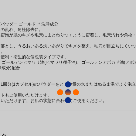
パウダー ゴールド ＊洗浄成分
メの乱れ、角栓除去に。
濃密泡が肌のキメや毛穴にまとわりつくように密着し、毛穴汚れや角栓
を落とし、うるおいある洗いあがりでキメを整え、毛穴が目立ちにくい
ー。
に便利・衛生的な個包装タイプです。
：ゴールデンヒマワリ油(ヒマワリ種子油)、ゴールデンアボカド油(アボ
浄成分)配合
】
1回分(1カプセル)のパウダーをとり少量の水またはぬるま湯でよく泡
ットもご使用いただけます。
用いただけます。お肌の状態に合わせてご使用ください。