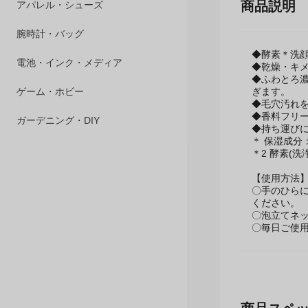
商品説明
ペット用品
アパレル・シューズ
◆酵素＊洗顔
腕時計・バッグ
◆乾燥・キ
◆ふわとろ
ぎます。
電池・インク・メディア
◆毛穴汚れ
◆香料フリ
ゲーム・ホビー
◆持ち運び
＊ 保湿成分
＊2 酵素(洗
ガーデニング・DIY
【使用方法
〇手のひらに
ください。
〇泡立てネ
〇毎日ご使