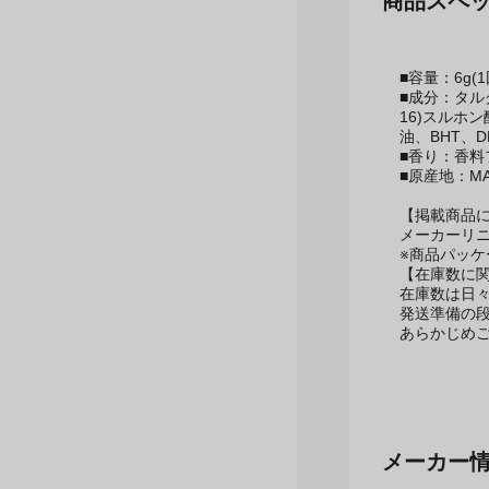
商品スペ
■容量：6g(1
■成分：タル
16)スルホ
油、BHT、
■香り：香料
■原産地：MAD
【掲載商品
メーカーリ
※商品パッ
【在庫数に
在庫数は日
発送準備の
あらかじめ
メーカー