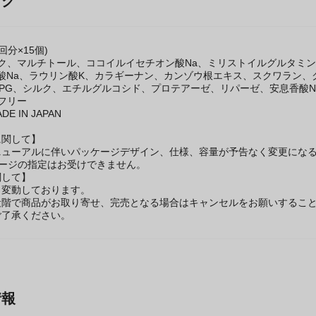
ック
回分×15個)
ク、マルチトール、ココイルイセチオン酸Na、ミリストイルグルタミン酸
ン酸Na、ラウリン酸K、カラギーナン、カンゾウ根エキス、スクワラン
DPG、シルク、エチルグルコシド、プロテアーゼ、リパーゼ、安息香酸N
フリー
E IN JAPAN
に関して】
ニューアルに伴いパッケージデザイン、仕様、容量が予告なく変更になる
ケージの指定はお受けできません。
関して】
々変動しております。
段階で商品がお取り寄せ、完売となる場合はキャンセルをお願いするこ
ご了承ください。
情報