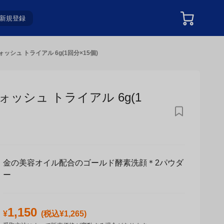
新規登録
シュ トライアル 6g(1回分×15個)
シュ トライアル 6g(1回
金の美容オイル配合のゴールド酵素洗顔＊2パウダ
ー
1,150
¥
(税込¥
1,265
)