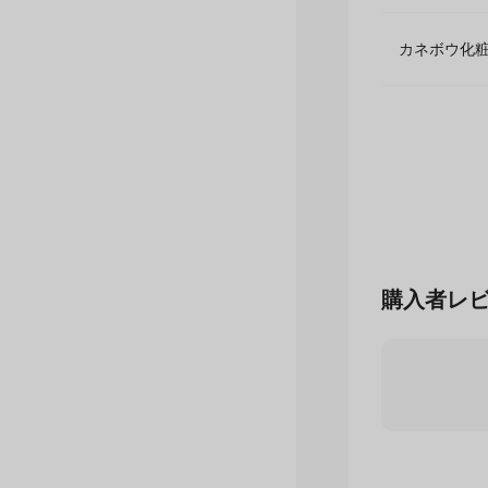
カネボウ化
購入者レ