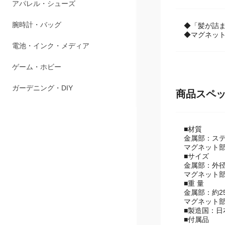
商品説明
ペット用品
アパレル・シューズ
◆「髪が詰
◆マグネッ
腕時計・バッグ
電池・インク・メディア
ゲーム・ホビー
商品スペ
ガーデニング・DIY
■材質
金属部：ステン
マグネット
■サイズ
金属部：外径
マグネット部
■重 量
金属部：約2
マグネット部
■製造国：日