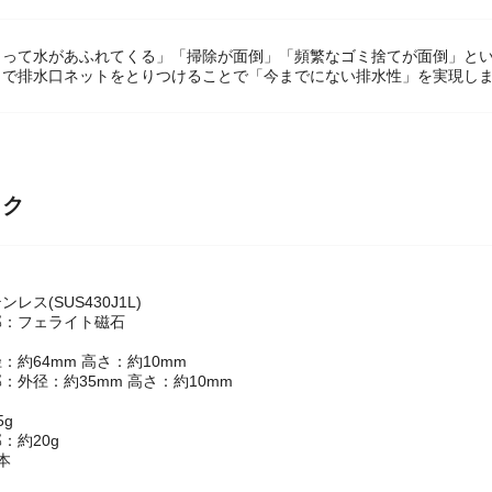
まって水があふれてくる」「掃除が面倒」「頻繁なゴミ捨てが面倒」とい
トで排水口ネットをとりつけることで「今までにない排水性」を実現し
ック
レス(SUS430J1L)
部：フェライト磁石
：約64mm 高さ：約10mm
：外径：約35mm 高さ：約10mm
5g
：約20g
本