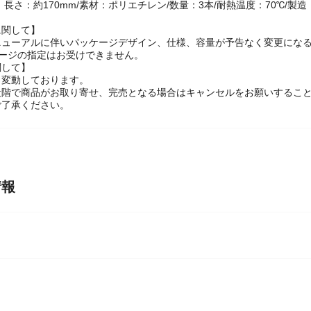
 長さ：約170mm/素材：ポリエチレン/数量：3本/耐熱温度：70℃/製造
に関して】
ニューアルに伴いパッケージデザイン、仕様、容量が予告なく変更になる
ケージの指定はお受けできません。
関して】
々変動しております。
段階で商品がお取り寄せ、完売となる場合はキャンセルをお願いするこ
ご了承ください。
情報
ク