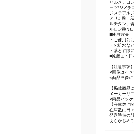
■成分：メ
リルメチコン
ーツ/ジメチ
ジステアル
アリン酸、
ルチタン、含
ルロン酸Na
■使用方法
・ご使用前
・化粧水など
・落とす際
■原産国：日
【注意事項
※画像はイメ
※商品画像
【掲載商品
メーカーリ
※商品パッ
【在庫数に
在庫数は日
発送準備の
あらかじめ