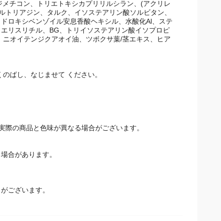
ン、メトキシケイヒ酸エチルヘキシル、シリカ、カプリ
/1ジメチコン、トリエトキシカプリリルシラン、(アクリレ
ニルトリアジン、タルク、イソステアリン酸ソルビタン、
ドロキシベンゾイル安息香酸ヘキシル、水酸化Al、ステ
エリスリチル、BG、トリイソステアリン酸イソプロピ
、ニオイテンジクアオイ油、ツボクサ葉/茎エキス、ヒア
くのばし、なじませて ください。
。
実際の商品と色味が異なる場合がございます。
場合があります。
とがございます。