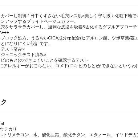
カバーし制御 1日中くずさない毛穴レス肌※美しく守り抜く化粧下地で
ーンアップするブライトベージュカラー。
毛穴をサラサラカバーし、過剰な皮脂を吸着&固化するダブルアプローチ
A+++
ブロック処方、うるおいCICA成分cp配合(ヒアルロン酸、ツボ草葉/茎
もとになりにくい設計です。
テスト済み※
ドジェニックテスト済み※
キビのもと)のできにくいことを確認するテスト
にアレルギーがおこらない、コメド(ニキビのもと)ができないというわ
ック
ml
ョウテカリ