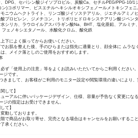
チルトリメチコン、水、酸化亜鉛、酸化チタン、エタノール、イソドデカ
、DPG、セバシン酸ジイソプロピル、炭酸Ca、セチルPEG/PPG-10
コン)コポリマー、ビスエチルヘキシルオキシフェノールメトキシフェ
ジモニウムヘクトライト、リンゴ酸ジイソステアリル、ジエチルアミノヒ
炭酸プロピレン、ジメチコン、トリポリヒドロキシステアリン酸ジペンタ
水シリカ、ラウロイルアスパラギン酸Na、BHT、塩化亜鉛、アルミナ
、フェノキシエタノール、水酸化クロム、酸化鉄
に上下によく振ってからお使いください。
でお肌を整えた後、手のひらまたは指先に適量とり、顔全体に ムラな
には、メイク落としのご使用をおすすめします。
本
】必ず「使用上の注意」等をよくお読みいただいてからご利用ください
ージです。
につきまして、お客様がご利用のモニター設定や閲覧環境の違いにより、
に関して】
ニューアルに伴いパッケージデザイン、仕様、容量が予告なく変更になる
ケージの指定はお受けできません。
関して】
々変動しております。
段階で商品がお取り寄せ、完売となる場合はキャンセルをお願いするこ
ご了承ください。