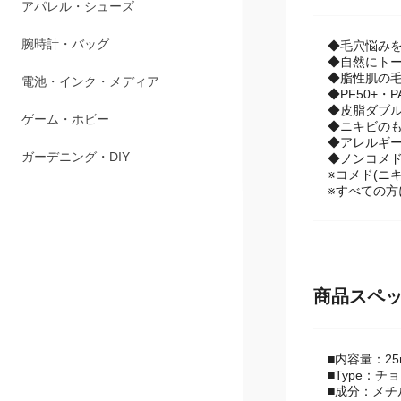
ペット用品
◆毛穴悩みを
アパレル・シューズ
◆自然にト
◆脂性肌の
腕時計・バッグ
◆PF50+・P
◆皮脂ダブル
◆ニキビの
電池・インク・メディア
◆アレルギー
◆ノンコメ
ゲーム・ホビー
※コメド(ニ
※すべての方
ガーデニング・DIY
商品スペ
■内容量：25
■Type：チ