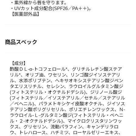
・紫外線から唇を守ります。
・UVカット成分配合(SPF26／PA＋＋)。
【医薬部外品】
商品スペック
【成分】
酢酸ＤＬ-α-トコフェロール*、グリチルレチン酸ステア
リル*、オリブ油、ワセリン、リンゴ酸ジイソステアリ
ル、水添ポリブテン、ヘキサオキシステアリン酸ジペン
タエリスリチル、セレシン、ラウロイルグルタミン酸ジ
(フィトステリル・オクチルドデシル)、ジリノール酸ジ
(フィトステリル／イソステアリル／セチル／ステアリル
／ベヘニル)、パラメトキシケイ皮酸オクチル、ジイソス
テアリン酸ポリグリセリル、ポリエチレンワックス、Ｎ-
ラウロイル-Ｌ-グルタミン酸ジ(フィトステリル・ベヘニ
ル・２-オクチルドデシル)、マイクロクリスタリンワッ
クス、グリセリン、流動パラフィン、キャンデリラロ
ウ、トレハロース、ハチミツ、ローヤルゼリーエキス、