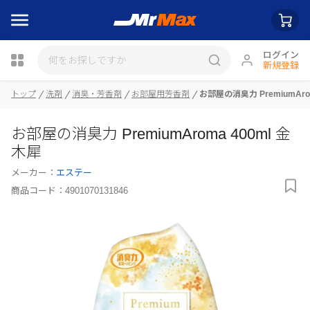
ログイン
新規登録
瓶詰
トップ
洗剤
消臭・芳香剤
お部屋用芳香剤
お部屋の消臭力 PremiumAro
お部屋の消臭力 PremiumAroma 400ml 金
木犀
メーカー：
エステー
商品コード：
4901070131846