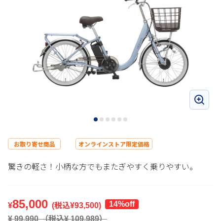
お取り寄せ商品
オンラインストア限定価格
驚きの軽さ！小柄な方でもまたぎやすく乗りやすい。
85,000
14
%off
¥
(税込¥
93,500
)
¥
99,990
（税込¥
109,989
）