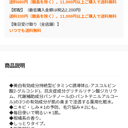
送料660円（離島を除く）。11,000円以上ご購入で送料無料
【即配】（最低購入金額は税込2,200円）
送料330円（離島を除く）。11,000円以上ご購入で送料無料
【後日受け取り（全店舗）】
いつでも送料無料
商品説明
◆美白有効成分持続型ビタミンC誘導体(L-アスコルビン
酸2-グルコシド)、抗炎症成分グリチルリチン酸ジカリウ
ム、代謝補助成分パンテノール(D-パントテニルアルコー
ル)の3つの有効成分が肌の奥まで浸透する薬用化粧水。
◆ニキビ・しみ＊1の予防、毛穴悩み＊2にも。
◆毎日使いで明るい＊1肌。
◆柑橘系の香り。
◆しっとりタイプ。