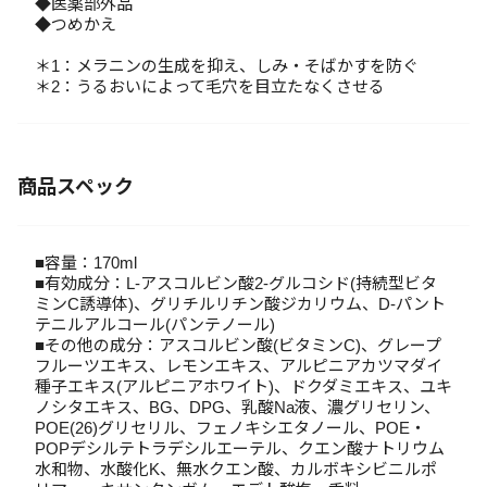
◆医薬部外品
◆つめかえ
＊1：メラニンの生成を抑え、しみ・そばかすを防ぐ
＊2：うるおいによって毛穴を目立たなくさせる
商品スペック
■容量：170ml
■有効成分：L-アスコルビン酸2-グルコシド(持続型ビタ
ミンC誘導体)、グリチルリチン酸ジカリウム、D-パント
テニルアルコール(パンテノール)
■その他の成分：アスコルビン酸(ビタミンC)、グレープ
フルーツエキス、レモンエキス、アルピニアカツマダイ
種子エキス(アルピニアホワイト)、ドクダミエキス、ユキ
ノシタエキス、BG、DPG、乳酸Na液、濃グリセリン、
POE(26)グリセリル、フェノキシエタノール、POE・
POPデシルテトラデシルエーテル、クエン酸ナトリウム
水和物、水酸化K、無水クエン酸、カルボキシビニルポ