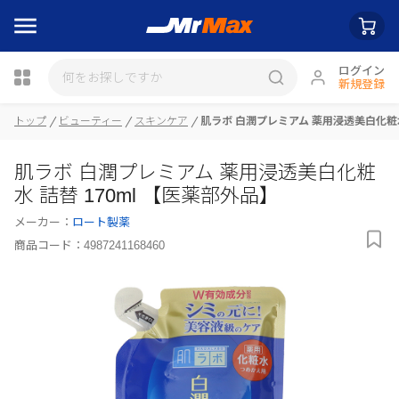
ログイン
新規登録
トップ
ビューティー
スキンケア
肌ラボ 白潤プレミアム 薬用浸透美白化粧水 
瓶詰
肌ラボ 白潤プレミアム 薬用浸透美白化粧
水 詰替 170ml 【医薬部外品】
メーカー：
ロート製薬
商品コード：
4987241168460