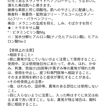
の元であるメラノサイトへアプローチして、うるおいに
満ちた美白肌へと導きます。
健康な素肌と同じ弱酸性。肌へのやさしさに配慮した、
無香料・無着色・鉱物油フリー・アルコール(エタノー
ル)フリー・パラベンフリー。
美白：メラニンの生成を抑え、しみ、そばかすを防ぐ
★：トラネキサム酸
*：ビタミンCリン酸Mg
☆：加水分解ヒアルロン酸(ナノ化ヒアルロン酸)、ヒアル
ロン酸Na-2
【使用上の注意】
<相談すること>
○肌に異常が生じていないかよく注意して使用すること。
使用中、又は使用後日光にあたって、赤み、はれ、かゆ
み、刺激、色抜け(白斑等)や黒ずみ等の異常が現れた時
は、使用を中止し、皮フ科専門医等へ相談すること。
そのまま使用を続けると症状が悪化することがある。
<その他使用上の注意>
○傷、はれもの、湿疹等、異常のある部位には使用しない
こと。
○目に入らないように注意し、入った時はすぐに水又はぬ
るま湯で洗い流すこと。なお、異常が残る場合は、眼科
医に相談すること。