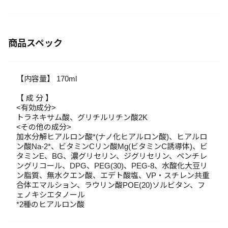
商品スペック
【内容量】 170ml
【 成 分 】
<有効成分>
トラネキサム酸、グリチルリチン酸2K
<その他の成分>
加水分解ヒアルロン酸*(ナノ化ヒアルロン酸)、ヒアルロ
ン酸Na‐2*、ビタミンCリン酸Mg(ビタミンC誘導体)、ビ
タミンE、BG、濃グリセリン、ジグリセリン、ペンチレ
ングリコール、DPG、PEG(30)、PEG‐8、水酸化大豆リ
ン脂質、無水クエン酸、エデト酸塩、VP・スチレン共重
合体エマルション、ラウリン酸POE(20)ソルビタン、フ
ェノキシエタノール
*2種のヒアルロン酸