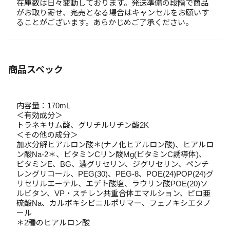
在庫数は日々変動しております。発送準備の段階で商品
がお取り寄せ、完売となる場合はキャンセルをお願いす
ることがございます。あらかじめご了承ください。
商品スペック
内容量：170mL
＜有効成分＞
トラネキサム酸、グリチルリチン酸2K
＜その他の成分＞
加水分解ヒアルロン酸＊(ナノ化ヒアルロン酸)、ヒアルロ
ン酸Na-2＊、ビタミンCリン酸Mg(ビタミンC誘導体)、
ビタミンE、BG、濃グリセリン、ジグリセリン、ペンチ
レングリコール、PEG(30)、PEG-8、POE(24)POP(24)グ
リセリルエーテル、エデト酸塩、ラウリン酸POE(20)ソ
ルビタン、VP・スチレン共重合体エマルション、ピロ亜
硫酸Na、カルボキシビニルポリマー、フェノキシエタノ
ール
＊2種のヒアルロン酸