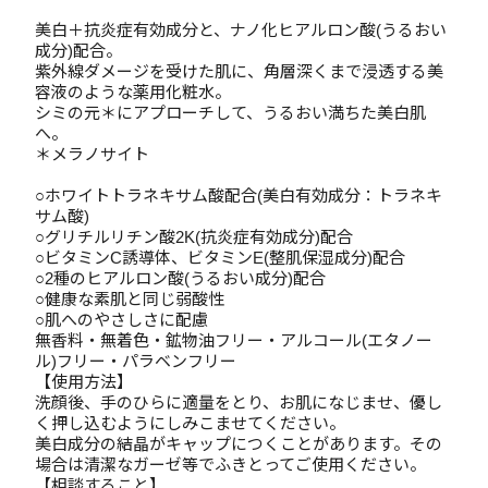
美白＋抗炎症有効成分と、ナノ化ヒアルロン酸(うるおい
成分)配合。
紫外線ダメージを受けた肌に、角層深くまで浸透する美
容液のような薬用化粧水。
シミの元＊にアプローチして、うるおい満ちた美白肌
へ。
＊メラノサイト
○ホワイトトラネキサム酸配合(美白有効成分：トラネキ
サム酸)
○グリチルリチン酸2K(抗炎症有効成分)配合
○ビタミンC誘導体、ビタミンE(整肌保湿成分)配合
○2種のヒアルロン酸(うるおい成分)配合
○健康な素肌と同じ弱酸性
○肌へのやさしさに配慮
無香料・無着色・鉱物油フリー・アルコール(エタノー
ル)フリー・パラベンフリー
【使用方法】
洗顔後、手のひらに適量をとり、お肌になじませ、優し
く押し込むようにしみこませてください。
美白成分の結晶がキャップにつくことがあります。その
場合は清潔なガーゼ等でふきとってご使用ください。
【相談すること】