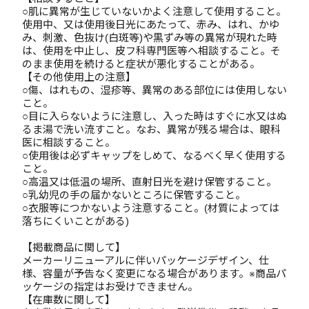
○肌に異常が生じていないかよく注意して使用すること。
使用中、又は使用後日光にあたって、赤み、はれ、かゆ
み、刺激、色抜け(白斑等)や黒ずみ等の異常が現れた時
は、使用を中止し、皮フ科専門医等へ相談すること。そ
のまま使用を続けると症状が悪化することがある。
【その他使用上の注意】
○傷、はれもの、湿疹等、異常のある部位には使用しない
こと。
○目に入らないように注意し、入った時はすぐに水又はぬ
るま湯で洗い流すこと。なお、異常が残る場合は、眼科
医に相談すること。
○使用後は必ずキャップをしめて、なるべく早く使用する
こと。
○高温又は低温の場所、直射日光を避け保管すること。
○乳幼児の手の届かないところに保管すること。
○衣服等につかないよう注意すること。(材質によっては
落ちにくいことがある)
【掲載商品に関して】
メーカーリニューアルに伴いパッケージデザイン、仕
様、容量が予告なく変更になる場合があります。※商品パ
ッケージの指定はお受けできません。
【在庫数に関して】