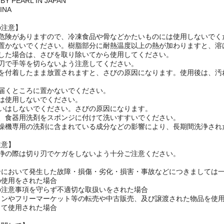
BY PEARL IN JAPAN
INA
の注意】
の危険がありますので、冷凍食品や骨などかたいものには使用しないでく
に置かないでください。樹脂部分に耐熱温度以上の熱が加わりますと、溶
生した場合は、さびを取り除いてから使用してください。
、刃で手等を切らないよう注意してください。
気を付着したまま放置されますと、さびの原因になります。使用後は、汚
の届くところに置かないでください。
は使用しないでください。
洗いはしないでください。さびの原因になります。
は、食器用洗剤をスポンジに付けて洗いすすいでください。
乾燥機専用の洗剤に含まれている成分などの影響により、長期間洗浄され
注意】
洗浄の際は切り刃でケガをしないよう十分ご注意ください。
合において発生した故障・損傷・劣化・損害・事故などにつきましては
の使用をされた場合
の注意事項を守らず不適切な取扱いをされた場合
ョンやフリーマーケット等の転売や中古販売、及び譲渡された物品を使
して使用された場合