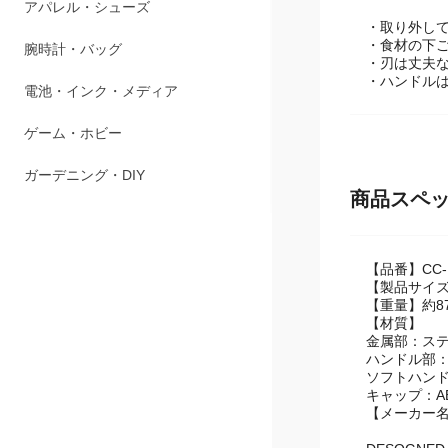
ペット用品
・取り外し
・食材の下
アパレル・シューズ
・刃は丈夫
・ハンドル
腕時計・バッグ
電池・インク・メディア
ゲーム・ホビー
商品スペ
ガーデニング・DIY
【品番】CC-
【製品サイズ】
【重量】約8
【材質】
金属部：ス
ハンドル部：
ソフトハンド
キャップ：AB
【メーカー