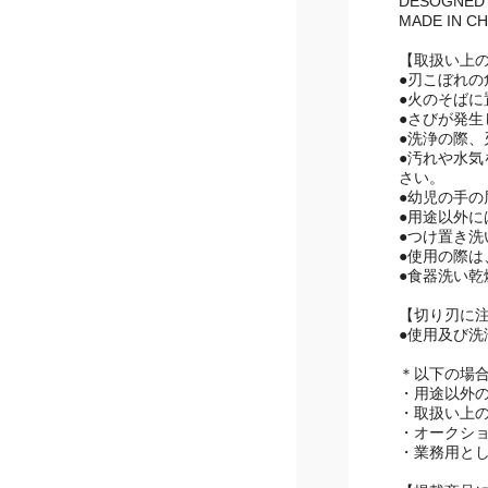
DESOGNED 
MADE IN CH
【取扱い上
●刃こぼれ
●火のそば
●さびが発
●洗浄の際
●汚れや水
さい。
●幼児の手
●用途以外に
●つけ置き
●使用の際
●食器洗い
【切り刃に
●使用及び
＊以下の場
・用途以外
・取扱い上
・オークシ
・業務用と