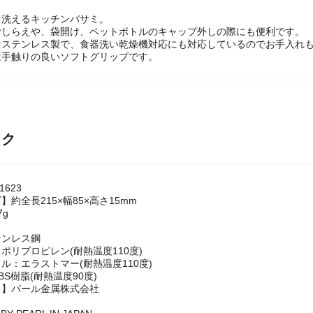
て洗えるキッチンバサミ。
ごしらえや、袋開け、ペットボトルのキャップ外しの際にも便利です。
なステンレス製で、食器洗い乾燥機対応にも対応しているのでお手入れ
は手触りの良いソフトグリップです。
ック
1623
約全長215×幅85×高さ15mm
7g
テンレス鋼
ポリプロピレン(耐熱温度110度)
ル：エラストマー(耐熱温度110度)
S樹脂(耐熱温度90度)
名】パール金属株式会社