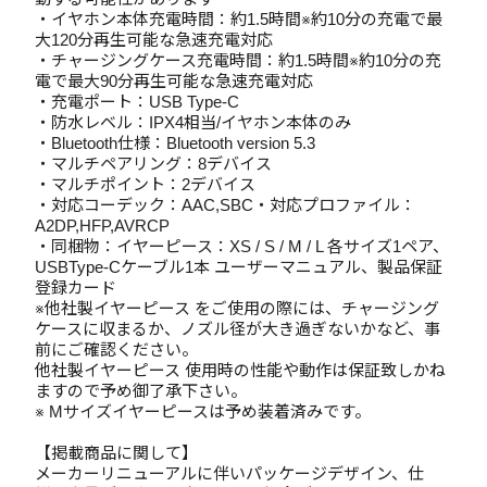
・イヤホン本体充電時間：約1.5時間※約10分の充電で最
大120分再生可能な急速充電対応
・チャージングケース充電時間：約1.5時間※約10分の充
電で最大90分再生可能な急速充電対応
・充電ポート：USB Type-C
・防水レベル：IPX4相当/イヤホン本体のみ
・Bluetooth仕様：Bluetooth version 5.3
・マルチペアリング：8デバイス
・マルチポイント：2デバイス
・対応コーデック：AAC,SBC・対応プロファイル：
A2DP,HFP,AVRCP
・同梱物：イヤーピース：XS / S / M / L 各サイズ1ペア、
USBType-Cケーブル1本 ユーザーマニュアル、製品保証
登録カード
※他社製イヤーピース をご使用の際には、チャージング
ケースに収まるか、ノズル径が大き過ぎないかなど、事
前にご確認ください。
他社製イヤーピース 使用時の性能や動作は保証致しかね
ますので予め御了承下さい。
※ Mサイズイヤーピースは予め装着済みです。
【掲載商品に関して】
メーカーリニューアルに伴いパッケージデザイン、仕