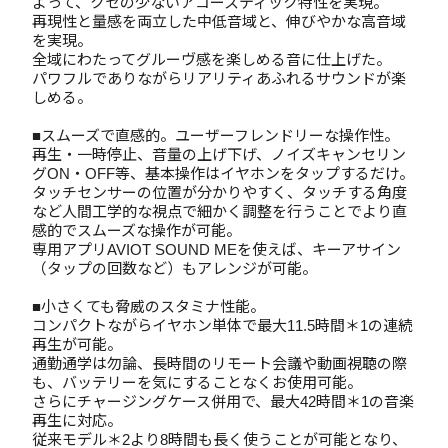
よって、クセの少ないアコースティック特性を実現。
再現性と量感を両立した中低音域と、伸びやかな高音域
を実現。
全域にわたってグルーヴ感を楽しめる音に仕上げた。
パワフルでありながらリアリティあふれるサウンドが楽
しめる。
■スムーズで直感的。ユーザーフレンドリーな操作性。
再生・一時停止、音量の上げ下げ、ノイズキャンセリン
グON・OFF等、基本操作はイヤホンをタップするだけ。
タッチセンサーの位置が分かりやすく、タッチする角度
など人間工学的な視点で細かく調整を行うことでより直
感的でスムーズな操作が可能。
専用アプリAVIOT SOUND MEを使えば、キーアサイン
（タップの回数など）もアレンジが可能。
■小さくても脅威のスタミナ性能。
コンパクトながらイヤホン単体で最大11.5時間＊1の連続
再生が可能。
通勤通学は勿論、長時間のリモート会議や動画視聴の際
も、バッテリーを気にすることなくお使用可能。
さらにチャージングケース併用で、最大42時間＊1の音楽
再生に対応。
従来モデル＊2より8時間も長く使うことが可能となり、