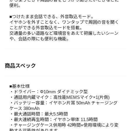
便利。
■つけたまま会話できる、外音取込モード。
イヤホンを外すことなく、ワンタップで周囲の音を聞く
ことができる外音取込モードを搭載。
交通量の多い道路など環境音をあえて把握したいシーン
や、会話の際にも便利な機能。
商品スペック
■基本仕様
・ドライバー：Φ10mm ダイナミック型
・通話用内蔵マイク：高性能MEMSマイク×1(片側)
・バッテリー容量：イヤホン片耳 50mAh チャージング
ケース 380mAh
・最大通話時間：最大5.5時間
・最大連続再生時間：イヤホン単体 11.5時間
・チャージングケース併用時 42時間※使用環境により変
動する可能性があります