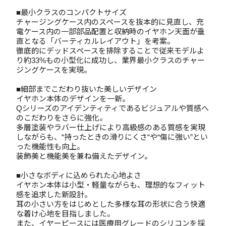
■最小クラスのコンパクトサイズ
チャージングケース内のスペースを抜本的に見直し、充
電ケース内の一部部品配置と収納時のイヤホン天面が垂
直となる「バーティカルレイアウト」を考案。
徹底的にデッドスペースを排除することで従来モデルよ
り約33%もの小型化に成功し、業界最小クラスのチャー
ジングケースを実現。
■細部までこだわり抜いた美しいデザイン
イヤホン本体のデザインを一新。
Qシリーズのアイデンティティであるビジュアルや質感へ
のこだわりをさらに強化。
多層塗装やラバー仕上げにより高級感のある質感を実現
しながらも、“持ったときの滑りにくさ“や“傷に強い”とい
った機能性も向上。
装飾美と機能美を兼ね備えたデザイン。
■小さなボディに込められた心地よさ
イヤホン本体は小型・軽量ながらも、理想的なフィット
感を追求した新設計。
耳の小さい方をはじめとした多様な耳の形状に合う快適
な着け心地を目指しました。
また、イヤーピースには医療用グレードのシリコンを採