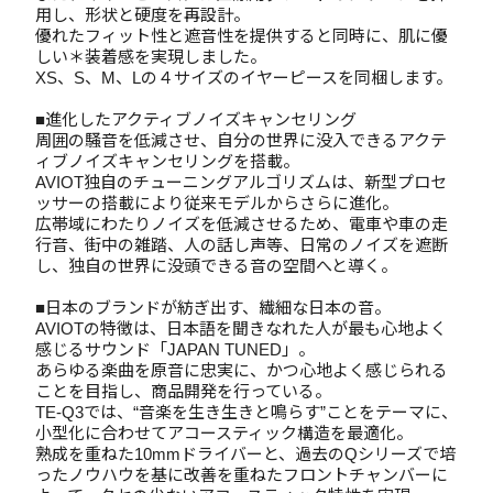
用し、形状と硬度を再設計。
優れたフィット性と遮音性を提供すると同時に、肌に優
しい＊装着感を実現しました。
XS、S、M、Lの４サイズのイヤーピースを同梱します。
■進化したアクティブノイズキャンセリング
周囲の騒音を低減させ、自分の世界に没入できるアクテ
ィブノイズキャンセリングを搭載。
AVIOT独自のチューニングアルゴリズムは、新型プロセ
ッサーの搭載により従来モデルからさらに進化。
広帯域にわたりノイズを低減させるため、電車や車の走
行音、街中の雑踏、人の話し声等、日常のノイズを遮断
し、独自の世界に没頭できる音の空間へと導く。
■日本のブランドが紡ぎ出す、繊細な日本の音。
AVIOTの特徴は、日本語を聞きなれた人が最も心地よく
感じるサウンド「JAPAN TUNED」。
あらゆる楽曲を原音に忠実に、かつ心地よく感じられる
ことを目指し、商品開発を行っている。
TE-Q3では、“音楽を生き生きと鳴らす”ことをテーマに、
小型化に合わせてアコースティック構造を最適化。
熟成を重ねた10mmドライバーと、過去のQシリーズで培
ったノウハウを基に改善を重ねたフロントチャンバーに