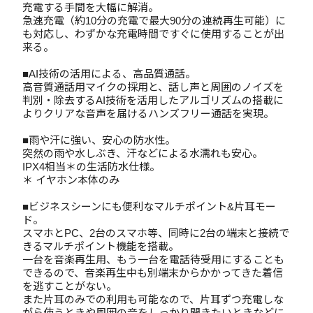
充電する手間を大幅に解消。
急速充電（約10分の充電で最大90分の連続再生可能）に
も対応し、わずかな充電時間ですぐに使用することが出
来る。
■AI技術の活用による、高品質通話。
高音質通話用マイクの採用と、話し声と周囲のノイズを
判別・除去するAI技術を活用したアルゴリズムの搭載に
よりクリアな音声を届けるハンズフリー通話を実現。
■雨や汗に強い、安心の防水性。
突然の雨や水しぶき、汗などによる水濡れも安心。
IPX4相当＊の生活防水仕様。
＊ イヤホン本体のみ
■ビジネスシーンにも便利なマルチポイント&片耳モー
ド。
スマホとPC、2台のスマホ等、同時に2台の端末と接続で
きるマルチポイント機能を搭載。
一台を音楽再生用、もう一台を電話待受用にすることも
できるので、音楽再生中も別端末からかかってきた着信
を逃すことがない。
また片耳のみでの利用も可能なので、片耳ずつ充電しな
がら使うときや周囲の音をしっかり聞きたいときなどに