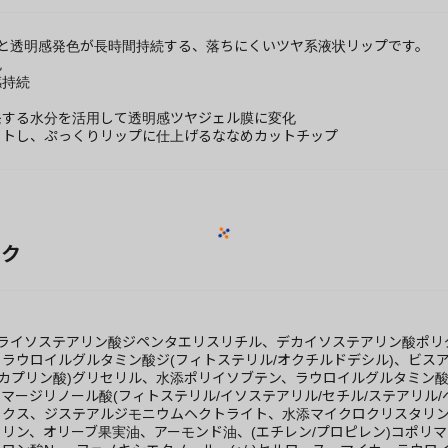
感と透明感発色が長時間持続する、落ちにくいツヤ系液状リップです。
色
感持続
発する水分を活用して透明感ツヤジェル膜に変化
ットし、ぷっくりリップに仕上げるななめカットチップ
ック
ライソステアリン酸ジペンタエリスリチル、デカイソステアリン酸ポリグ
ラウロイルグルタミン酸ジ(フィトステリル/オクチルドデシル)、ビスアル
/カプリン酸)グリセリル、水添ポリイソブテン、ラウロイルグルタミン酸
マージリノール酸(フィトステリル/イソステアリル/セチル/ステアリル
ックス、ジステアルジモニウムヘクトライト、水添マイクロクリスタリ
リン、オリーブ果実油、アーモンド油、(エチレン/プロピレン)コポリ