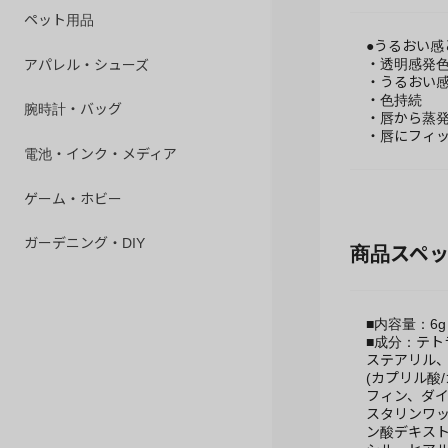
ペット用品
●うるおい
アパレル・シューズ
・透明感発
・うるおい
・色持続
腕時計・バッグ
・唇から蒸
・唇にフィ
電池・インク・メディア
ゲーム・ホビー
ガーデニング・DIY
商品スペ
■内容量：6g
■成分：テト
ステアリル、
(カプリル酸
フィン、ダイ
スタリンワ
ン酸デキスト