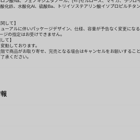
ロン酸Na、フェノキシエタノール、(+/-)セルロース、マイカ、ラウ
酸化鉄、水酸化Al、硫酸Ba、トリイソステアリン酸イソプロピルチタ
に関して】
ニューアルに伴いパッケージデザイン、仕様、容量が予告なく変更になる
ケージの指定はお受けできません。
関して】
々変動しております。
段階で商品がお取り寄せ、完売となる場合はキャンセルをお願いするこ
ご了承ください。
情報