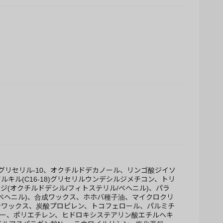
リセリル-10、オクチルドデカノール、リンゴ酸ジイソ
キル(C16-18)グリセリルウンデシルジメチコン、トリ
ジ(オクチルドデシル/フィトステリル/ベヘニル)、パラ
/ベヘニル)、合成ワックス、ホホバ種子油、マイクロクリ
ンワックス、炭酸プロピレン、トコフェロール、パルミチ
マー、ポリエチレン、ヒドロキシステアリン酸エチルヘキ