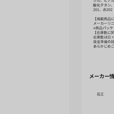
シル、ヒアル
酸化チタン、
201、赤202
【掲載商品
メーカーリ
※商品パッ
【在庫数に
在庫数は日
発送準備の
あらかじめ
メーカー
花王