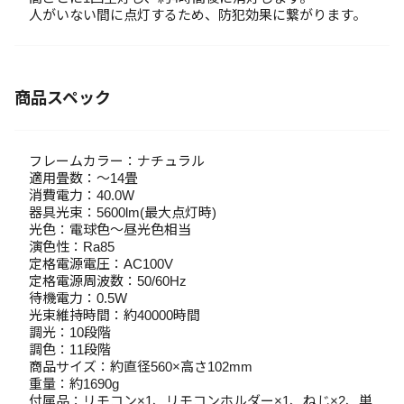
人がいない間に点灯するため、防犯効果に繋がります。
商品スペック
フレームカラー：ナチュラル
適用畳数：～14畳
消費電力：40.0W
器具光束：5600lm(最大点灯時)
光色：電球色～昼光色相当
演色性：Ra85
定格電源電圧：AC100V
定格電源周波数：50/60Hz
待機電力：0.5W
光束維持時間：約40000時間
調光：10段階
調色：11段階
商品サイズ：約直径560×高さ102mm
重量：約1690g
付属品：リモコン×1、リモコンホルダー×1、ねじ×2、単