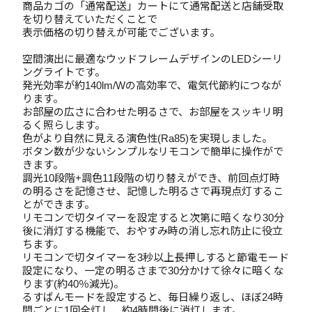
商品カゴの「通常配送」カートにて通常配送と店舗受取
を切り替えていただくことで
表示価格の切り替えが可能でございます。
空間演出に最適なウッドフレームデザインのLEDシーリ
ングライトです。
発光効率が約140lm/Wの高効率で、電気代節約につなが
ります。
お部屋の広さに合わせた明るさで、お部屋をスッキリ明
るく照らします。
色がより自然に見える演色性(Ra85)を実現しました。
ボタン数が少ないシンプルなリモコンで簡単に操作がで
きます。
調光10段階+調色11段階の切り替えができ、前回点灯時
の明るさを記憶させ、記憶した明るさで再現点灯するこ
とができます。
リモコンで切タイマーを設定すると次第に暗くなり30分
後に消灯する機能で、おやすみ時の消し忘れ防止に役立
ちます。
リモコンで切タイマーを3秒以上長押しすると節電モード
設定になり、一定の明るさまで30分かけて徐々に暗くな
ります(約40％減光)。
るすばんモードを設定すると、毎日繰り返し、ほぼ24時
間ごとに1回全灯し、約4時間後に消灯します。