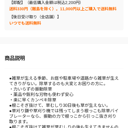
【即配】（最低購入金額は税込2,200円）
送料330円（離島を除く）。11,000円以上ご購入で送料無料
【後日受け取り（全店舗）】
いつでも送料無料
商品説明
●雑草が生える季節、お庭や駐車場や道路から雑草が生え
てきりがない。除草するのも大変とお困りの方に。
・力いらずの振動除草
・薬品や鋭利な刃物も使わず安心
・楽に早くカンペキ除草
●根こそぎ抜けて、草むしり30日後も草が生えない。
●草刈り鎌や草刈り機では残ってしまう根っこも除草バイ
ブレーターなら、振動の力で根っこから引っこ抜き刈り
取ります。
●根こそぎ抜けて雑草が草むしりの後も生えてきませんの