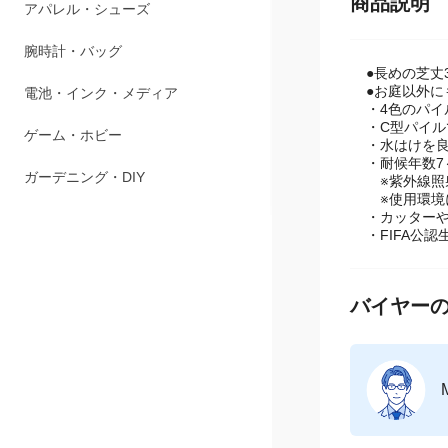
商品説明
ペット用品
アパレル・シューズ
●長めの芝丈
腕時計・バッグ
●お庭以外
・4色のパ
・C型パイ
電池・インク・メディア
・水はけを
・耐候年数7
ゲーム・ホビー
※紫外線照
※使用環境
・カッター
ガーデニング・DIY
・FIFA公認
バイヤーの