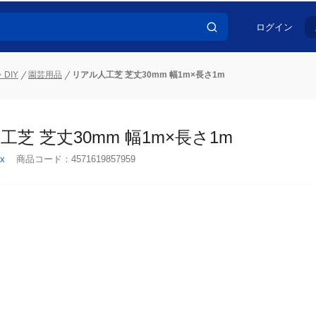
ログイン
DIY
園芸用品
リアル人工芝 芝丈30mm 幅1m×長さ1m
芝 芝丈30mm 幅1m×長さ1m
x
商品コード：
4571619857959