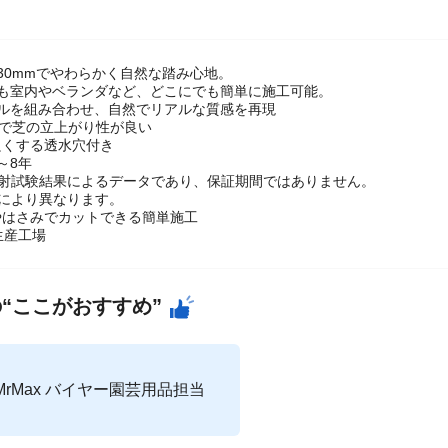
30mmでやわらかく自然な踏み心地。
にも室内やベランダなど、どこにでも簡単に施工可能。
イルを組み合わせ、自然でリアルな質感を再現
ルで芝の立上がり性が良い
良くする透水穴付き
～8年
射試験結果によるデータであり、保証期間ではありません。
により異なります。
やはさみでカットできる簡単施工
生産工場
“ここがおすすめ”
MrMax バイヤー園芸用品担当