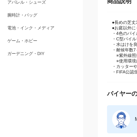
商品説明
ペット用品
アパレル・シューズ
●長めの芝丈
腕時計・バッグ
●お庭以外
・4色のパ
・C型パイ
電池・インク・メディア
・水はけを
・耐候年数7
ゲーム・ホビー
※紫外線照
※使用環境
・カッター
ガーデニング・DIY
・FIFA公認
バイヤーの