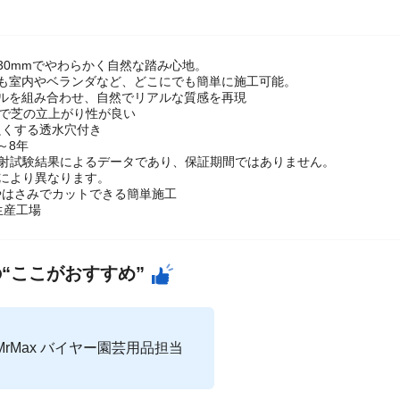
30mmでやわらかく自然な踏み心地。
にも室内やベランダなど、どこにでも簡単に施工可能。
イルを組み合わせ、自然でリアルな質感を再現
ルで芝の立上がり性が良い
良くする透水穴付き
～8年
射試験結果によるデータであり、保証期間ではありません。
により異なります。
やはさみでカットできる簡単施工
生産工場
“ここがおすすめ”
MrMax バイヤー園芸用品担当