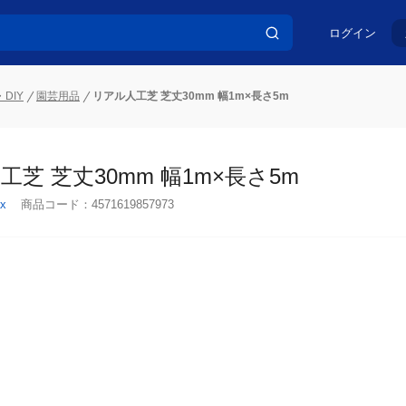
ログイン
DIY
園芸用品
リアル人工芝 芝丈30mm 幅1m×長さ5m
芝 芝丈30mm 幅1m×長さ5m
x
商品コード：
4571619857973