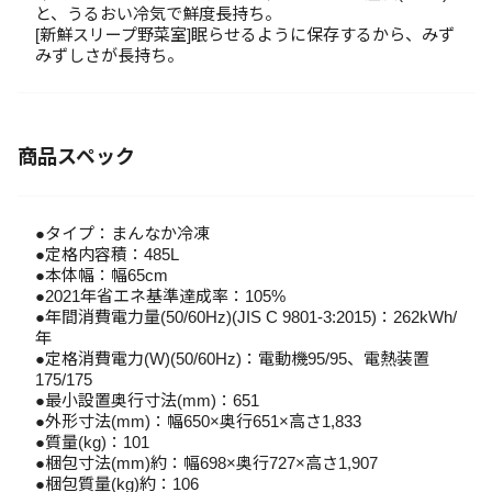
と、うるおい冷気で鮮度長持ち。
[新鮮スリープ野菜室]眠らせるように保存するから、みず
みずしさが長持ち。
商品スペック
●タイプ：まんなか冷凍
●定格内容積：485L
●本体幅：幅65cm
●2021年省エネ基準達成率：105%
●年間消費電力量(50/60Hz)(JIS C 9801-3:2015)：262kWh/
年
●定格消費電力(W)(50/60Hz)：電動機95/95、電熱装置
175/175
●最小設置奥行寸法(mm)：651
●外形寸法(mm)：幅650×奥行651×高さ1,833
●質量(kg)：101
●梱包寸法(mm)約：幅698×奥行727×高さ1,907
●梱包質量(kg)約：106