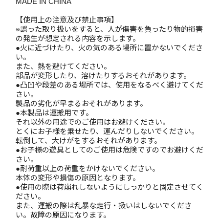
MADE IN CHINA
【使用上の注意及び禁止事項】
※誤った取り扱いをすると、人が傷害を負ったり物的損害
の発生が想定される内容を示します。
●火に近づけたり、火の気のある場所に置かないでくださ
い。
また、熱を避けてください。
部品が変形したり、溶けたりするおそれがあります。
●凸凹や段差のある場所では、使用をなるべく避けてくだ
さい。
製品の劣化が早まるおそれがあります。
●本製品は運搬用です。
それ以外の用途でのご使用はお避けください。
とくにお子様を乗せたり、運んだりしないでください。
転倒して、大けがをするおそれがあります。
●お子様の遊具としてのご使用は危険ですのでお避けくだ
さい。
●耐荷重以上の荷重をかけないでください。
本体の変形や損傷の原因となります。
●使用の際は荷崩れしないようにしっかりと固定させてく
ださい。
また、運搬の際は乱暴な走行・扱いはしないでくださ
い。故障の原因になります。