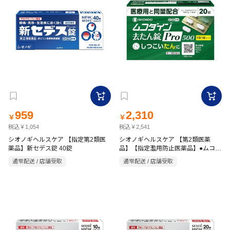
959
2,310
￥
￥
税込￥1,054
税込￥2,541
シオノギヘルスケア 【指定第2類医
シオノギヘルスケア 【第2類医薬
薬品】新セデス錠 40錠
品】【指定濫用防止医薬品】●ムコダ
イン 去たん錠Pro500 20錠
通常配送 / 店舗受取
通常配送 / 店舗受取