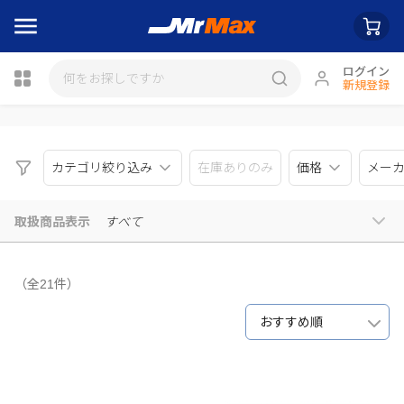
ログイン
新規登録
瓶詰
カテゴリ絞り込み
在庫ありのみ
価格
メー
取扱商品表示
すべて
（全21件）
おすすめ順