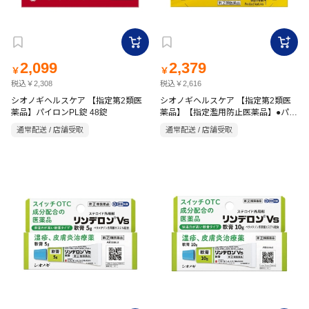
2,099
2,379
￥
￥
税込￥2,308
税込￥2,616
シオノギヘルスケア 【指定第2類医
シオノギヘルスケア 【指定第2類医
薬品】パイロンPL錠 48錠
薬品】【指定濫用防止医薬品】●パイ
ロンPL錠ゴールド 30錠
通常配送 / 店舗受取
通常配送 / 店舗受取