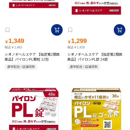
1,349
1,299
￥
￥
税込￥1,483
税込￥1,428
シオノギヘルスケア 【指定第2類医
シオノギヘルスケア 【指定第2類医
薬品】パイロンPL顆粒 12包
薬品】パイロンPL錠 24錠
通常配送 / 店舗受取
通常配送 / 店舗受取