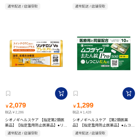
ンせき止め錠Pro 20錠
デロンVsプレミアム 軟膏 8g
通常配送 / 店舗受取
通常配送 / 店舗受取
2,079
1,299
￥
￥
税込￥2,286
税込￥1,428
シオノギヘルスケア 【指定第2類医
シオノギヘルスケア 【第2類医薬
薬品】【指定濫用防止医薬品】●リン
品】【指定濫用防止医薬品】●ムコダ
デロンVsプレミアム クリーム 8g
イン 去たん錠Pro500 10錠
通常配送 / 店舗受取
通常配送 / 店舗受取