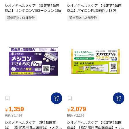
シオノギヘルスケア 【指定第2類医
シオノギヘルスケア 【指定第2類医
薬品】リンデロンVSローション 10g
薬品】パイロンPL顆粒Pro 18包
通常配送 / 店舗受取
通常配送 / 店舗受取
1,359
2,079
￥
￥
税込￥1,494
税込￥2,286
シオノギヘルスケア 【第2類医薬
シオノギヘルスケア 【指定第2類医
品】【指定濫用防止医薬品】●メジコ
薬品】【指定濫用防止医薬品】●リン