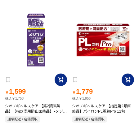
1,599
1,779
￥
￥
税込￥1,758
税込￥1,956
シオノギヘルスケア 【第2類医薬
シオノギヘルスケア 【指定第2類医
品】【指定濫用防止医薬品】●メジコ
薬品】パイロンPL顆粒Pro 12包
ンせき止め液Pro 72ml
通常配送 / 店舗受取
通常配送 / 店舗受取