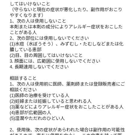
してはいけないこと
（守らないと現在の症状が悪化したり、副作用がおこり
やすくなります）
1、次の人は使用しないこと
本剤または本剤の成分によりアレルギー症状をおこした
ことがある人
2、次の部位には使用しないでください
(1)水痘（水ぼうそう）、みずむし・たむしなどまたは化
膿している患部
(2)目、目の周囲してはいけないこと
3. 顔面には、広範囲に使用しないでください
4. 長期連用しないでください
相談すること
1、次の人は使用前に医師、薬剤師または登録販売者にご
相談ください
(1)医師の治療を受けている人
(2)妊婦または妊娠していると思われる人
(3)薬などによりアレルギー症状をおこしたことがある人
(4)患部が広範囲の人
(5)湿潤やただれのひどい人
2、使用後、次の症状があらわれた場合は副作用の可能性