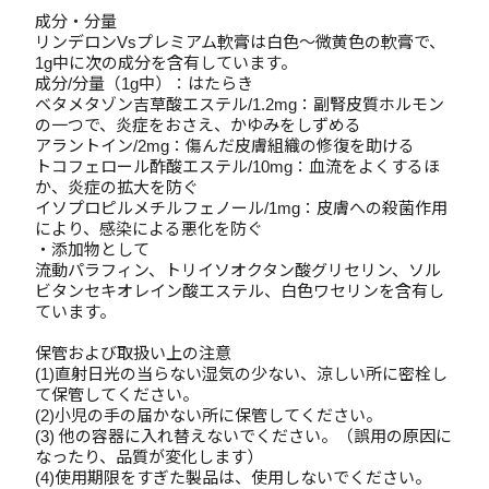
成分・分量
リンデロンVsプレミアム軟膏は白色～微黄色の軟膏で、
1g中に次の成分を含有しています。
成分/分量（1g中）：はたらき
ベタメタゾン吉草酸エステル/1.2mg：副腎皮質ホルモン
の一つで、炎症をおさえ、かゆみをしずめる
アラントイン/2mg：傷んだ皮膚組織の修復を助ける
トコフェロール酢酸エステル/10mg：血流をよくするほ
か、炎症の拡大を防ぐ
イソプロピルメチルフェノール/1mg：皮膚への殺菌作用
により、感染による悪化を防ぐ
・添加物として
流動パラフィン、トリイソオクタン酸グリセリン、ソル
ビタンセキオレイン酸エステル、白色ワセリンを含有し
ています。
保管および取扱い上の注意
(1)直射日光の当らない湿気の少ない、涼しい所に密栓し
て保管してください。
(2)小児の手の届かない所に保管してください。
(3) 他の容器に入れ替えないでください。（誤用の原因に
なったり、品質が変化します）
(4)使用期限をすぎた製品は、使用しないでください。