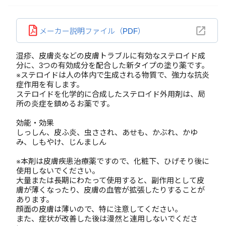
メーカー説明ファイル（PDF）
湿疹、皮膚炎などの皮膚トラブルに有効なステロイド成
分に、3つの有効成分を配合した新タイプの塗り薬です。
※ステロイドは人の体内で生成される物質で、強力な抗炎
症作用を有します。
ステロイドを化学的に合成したステロイド外用剤は、局
所の炎症を鎮めるお薬です。
効能・効果
しっしん、皮ふ炎、虫さされ、あせも、かぶれ、かゆ
み、しもやけ、じんましん
※本剤は皮膚疾患治療薬ですので、化粧下、ひげそり後に
使用しないでください。
大量または長期にわたって使用すると、副作用として皮
膚が薄くなったり、皮膚の血管が拡張したりすることが
あります。
顔面の皮膚は薄いので、特に注意してください。
また、症状が改善した後は漫然と連用しないでくださ