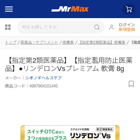
ログイン
新規登録
トップ
医薬品・サプリメント
皮膚薬
【指定第2類医薬品】皮膚薬
【指定
瓶詰
【指定第2類医薬品】【指定濫用防止医薬
品】●リンデロンVsプレミアム 軟膏 8g
メーカー：
シオノギヘルスケア
商品コード：
4987904101445