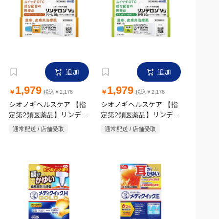
追加
追加
1,979
1,979
￥
￥
税込￥2,176
税込￥2,176
シオノギヘルスケア 【指
シオノギヘルスケア 【指
定第2類医薬品】リンデロ
定第2類医薬品】リンデロ
ンVSクリーム 10g
ンVS軟膏 10g
通常配送 / 店舗受取
通常配送 / 店舗受取