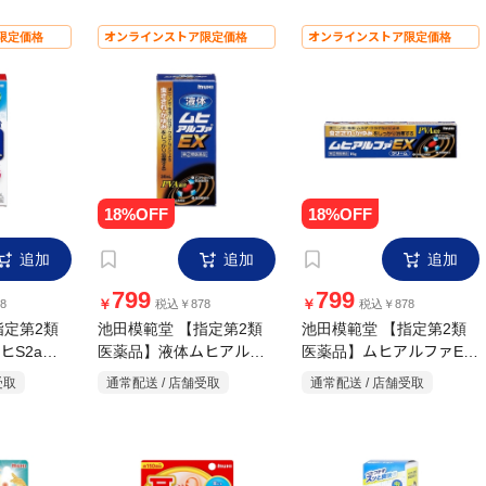
限定価格
オンラインストア限定価格
オンラインストア限定価格
追加
追加
追加
799
799
￥
￥
8
税込￥878
税込￥878
指定第2類
池田模範堂 【指定第2類
池田模範堂 【指定第2類
ヒS2a
医薬品】液体ムヒアルフ
医薬品】ムヒアルファEX
15g
ァEX 35ml
受取
通常配送 / 店舗受取
通常配送 / 店舗受取