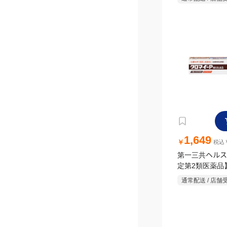
1,649
￥
税込￥
第一三共ヘルス
定第2類医薬品
イ-P軟膏 AS 12
通常配送 / 店舗