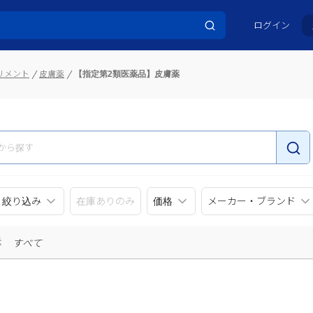
ログイン
リメント
皮膚薬
【指定第2類医薬品】皮膚薬
リ絞り込み
在庫ありのみ
価格
メーカー・ブランド
示
すべて