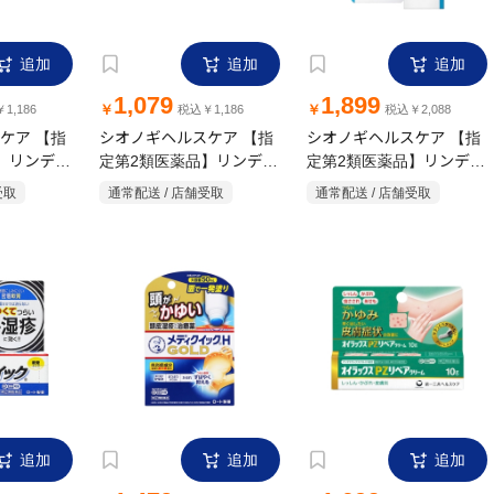
追加
追加
追加
1,079
1,899
￥
￥
1,186
税込￥1,186
税込￥2,088
ケア 【指
シオノギヘルスケア 【指
シオノギヘルスケア 【指
】リンデロ
定第2類医薬品】リンデロ
定第2類医薬品】リンデロ
g
ンVS軟膏 5g
ンVSローション 10g
受取
通常配送 / 店舗受取
通常配送 / 店舗受取
追加
追加
追加