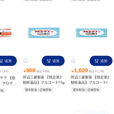
追加
追加
追加
909
1,629
￥
￥
1,813
税込￥999
税込￥1,791
ケア 【指
田辺三菱製薬 【指定第2
田辺三菱製薬 【指定第2
】クロマ
類医薬品】フルコートf 5g
類医薬品】フルコートf
10g
g
受取
通常配送 / 店舗受取
通常配送 / 店舗受取
1
2
3