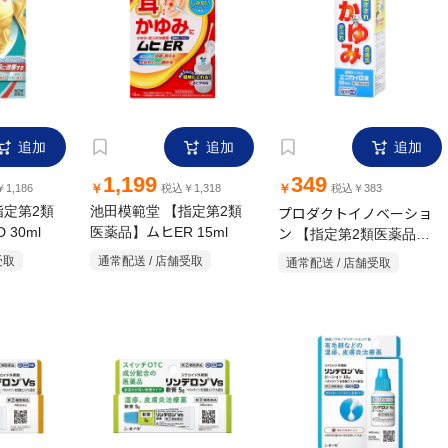
追加
追加
追加
1,199
349
￥
￥
1,186
税込￥1,318
税込￥383
指定第2類
池田模範堂 【指定第2類
プロダクトイノベーショ
30ml
医薬品】ムヒER 15ml
ン 【指定第2類医薬品】
エフカイα液 50mL
受取
通常配送 / 店舗受取
通常配送 / 店舗受取