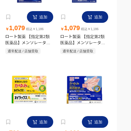
追加
追加
1,079
1,079
￥
￥
税込￥1,186
税込￥1,186
ロート製薬 【指定第2類
ロート製薬 【指定第2類
医薬品】メンソレータム
医薬品】メンソレータム
メディクイックHゴールド
メディクイックE 30ml
通常配送 / 店舗受取
通常配送 / 店舗受取
30ml
追加
追加