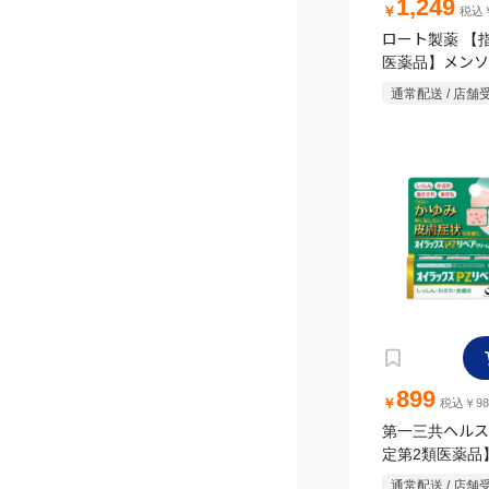
1,249
￥
税込￥
ロート製薬 【
医薬品】メンソ
メディクイック軟
通常配送 / 店舗
899
￥
税込￥98
第一三共ヘルス
定第2類医薬品
クスPZ リペ
通常配送 / 店舗
5g