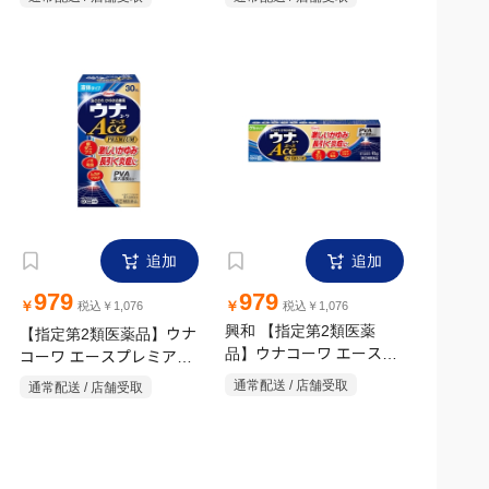
追加
追加
979
979
￥
￥
税込￥1,076
税込￥1,076
【指定第2類医薬品】ウナ
興和 【指定第2類医薬
コーワ エースプレミアム
品】ウナコーワ エースプ
L 30ml
レミアムG 15g
通常配送 / 店舗受取
通常配送 / 店舗受取