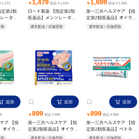
1,479
1,699
￥
￥
1,373
税込￥1,626
税込￥1,868
指定第2類
ロート製薬 【指定第2類
第一三共ヘルスケア 【指
レータム
医薬品】メンソレータム
定第2類医薬品】オイラッ
膏R 8g
メディクイックHゴールド
クスPZ リペアクリーム
受取
通常配送 / 店舗受取
通常配送 / 店舗受取
10g
(スポンジヘッド) 50ml
追加
追加
追加
899
899
￥
￥
8
税込￥988
税込￥988
ケア 【指
第一三共ヘルスケア 【指
第一三共ヘルスケア 【指
】オイラッ
定第2類医薬品】オイラッ
定第2類医薬品】ベトネベ
アクリーム
クスPZ リペア軟膏 5g
ートN軟膏 AS 5g
受取
通常配送 / 店舗受取
通常配送 / 店舗受取