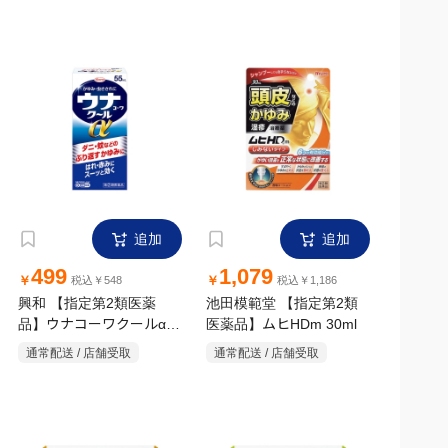
追加
追加
499
1,079
￥
￥
税込￥548
税込￥1,186
興和 【指定第2類医薬
池田模範堂 【指定第2類
品】ウナコーワクールα
医薬品】ムヒHDm 30ml
55ml
通常配送 / 店舗受取
通常配送 / 店舗受取