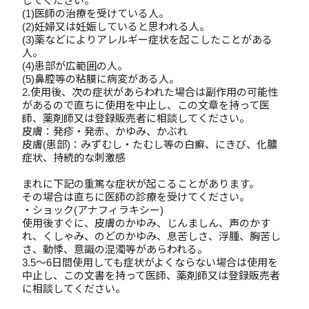
してください。
(1)医師の治療を受けている人。
(2)妊婦又は妊娠していると思われる人。
(3)薬などによりアレルギー症状を起こしたことがある
人。
(4)患部が広範囲の人。
(5)鼻腔等の粘膜に病変がある人。
2.使用後、次の症状があらわれた場合は副作用の可能性
があるので直ちに使用を中止し、この文章を持って医
師、薬剤師又は登録販売者に相談してください。
皮膚：発疹・発赤、かゆみ、かぶれ
皮膚(患部)：みずむし・たむし等の白癬、にきび、化膿
症状、持続的な刺激感
まれに下記の重篤な症状が起こることがあります。
その場合は直ちに医師の診療を受けてください。
・ショック(アナフィラキシー)
使用後すぐに、皮膚のかゆみ、じんましん、声のかす
れ、くしゃみ、のどのかゆみ、息苦しさ、浮腫、胸苦し
さ、動悸、意識の混濁等があらわれる。
3.5～6日間使用しても症状がよくならない場合は使用を
中止し、この文書を持って医師、薬剤師又は登録販売者
に相談してください。