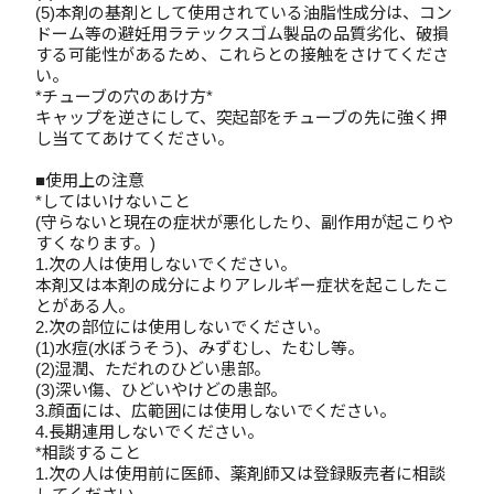
(5)本剤の基剤として使用されている油脂性成分は、コン
ドーム等の避妊用ラテックスゴム製品の品質劣化、破損
する可能性があるため、これらとの接触をさけてくださ
い。
*チューブの穴のあけ方*
キャップを逆さにして、突起部をチューブの先に強く押
し当ててあけてください。
■使用上の注意
*してはいけないこと
(守らないと現在の症状が悪化したり、副作用が起こりや
すくなります。)
1.次の人は使用しないでください。
本剤又は本剤の成分によりアレルギー症状を起こしたこ
とがある人。
2.次の部位には使用しないでください。
(1)水痘(水ぼうそう)、みずむし、たむし等。
(2)湿潤、ただれのひどい患部。
(3)深い傷、ひどいやけどの患部。
3.顔面には、広範囲には使用しないでください。
4.長期連用しないでください。
*相談すること
1.次の人は使用前に医師、薬剤師又は登録販売者に相談