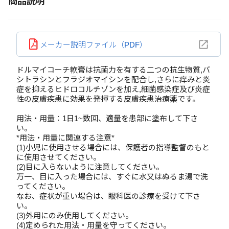
商品説明
メーカー説明ファイル（PDF）
ドルマイコーチ軟膏は抗菌力を有する二つの抗生物質,バ
シトラシンとフラジオマイシンを配合し,さらに痒みと炎
症を抑えるヒドロコルチゾンを加え,細菌感染症及び炎症
性の皮膚疾患に効果を発揮する皮膚疾患治療薬です。
用法・用量：1日1~数回、適量を患部に塗布して下さ
い。
*用法・用量に関連する注意*
(1)小児に使用させる場合には、保護者の指導監督のもと
に使用させてください。
(2)目に入らないように注意してください。
万一、目に入った場合には、すぐに水又はぬるま湯で洗
ってください。
なお、症状が重い場合は、眼科医の診療を受けて下さ
い。
(3)外用にのみ使用してください。
(4)定められた用法・用量を守ってください。