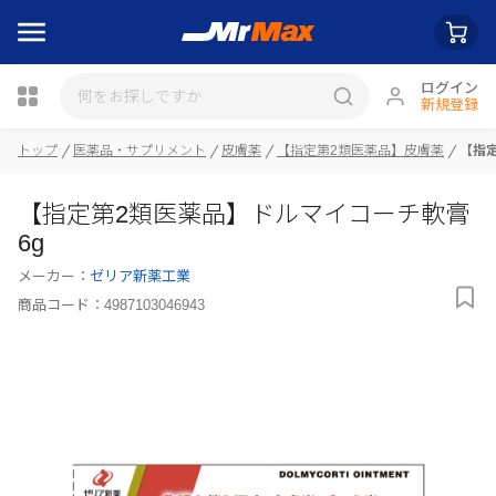
ログイン
新規登録
トップ
医薬品・サプリメント
皮膚薬
【指定第2類医薬品】皮膚薬
【指定
瓶詰
【指定第2類医薬品】ドルマイコーチ軟膏
6g
メーカー：
ゼリア新薬工業
商品コード：
4987103046943