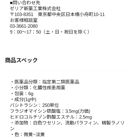
■問い合わせ先
ゼリア新薬工業株式会社
〒103-8351 東京都中央区日本橋小舟町10-11
お客様相談室
03-3661-2080
9：00～17：50（土・日・祝日を除く）
商品スペック
・医薬品分類：指定第二類医薬品
・小分類：化膿性疾患用薬
・包装：6g
・成分(1g中)
バシトラシン：250単位
フラジオマイシン硫酸塩：3.5mg(力価)
ヒドロコルチゾン酢酸エステル：2.5mg
・添加物：白色ワセリン、流動パラフィン、精製ラノリ
ン
・色：微黄~淡黄