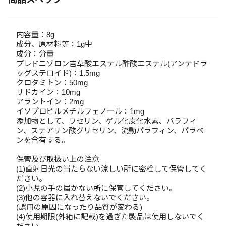
内容量：8g
成分、原材料等：1g中
成分：分量
プレドニゾロン吉草酸エステル酢酸エステル(アンテドラ
ッグステロイド)：1.5mg
クロタミトン：50mg
リドカイン：10mg
アラントイン：2mg
イソプロピルメチルフェノール：1mg
添加物として、ワセリン、ゲル化炭化水素、パラフィ
ン、ステアリン酸グリセリン、流動パラフィン、パラベ
ンを含有する。
保管及び取扱い上の注意
(1)直射日光の当たらない涼しい所に密栓して保管してく
ださい。
(2)小児の手の届かない所に保管してください。
(3)他の容器に入れ替えないでください。
(誤用の原因になったり品質が変わる)
(4)使用期限(外箱に記載)を過ぎた製品は使用しないでく