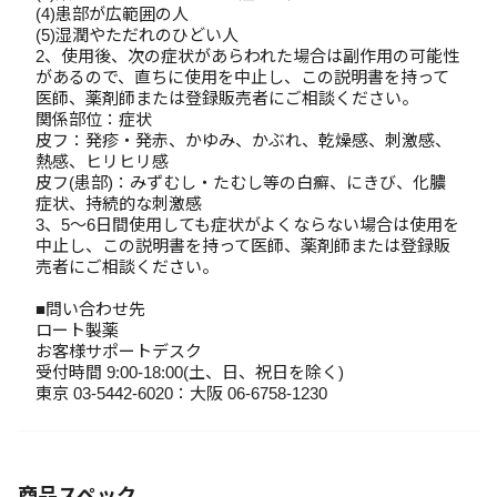
(4)患部が広範囲の人
(5)湿潤やただれのひどい人
2、使用後、次の症状があらわれた場合は副作用の可能性
があるので、直ちに使用を中止し、この説明書を持って
医師、薬剤師または登録販売者にご相談ください。
関係部位：症状
皮フ：発疹・発赤、かゆみ、かぶれ、乾燥感、刺激感、
熱感、ヒリヒリ感
皮フ(患部)：みずむし・たむし等の白癬、にきび、化膿
症状、持続的な刺激感
3、5～6日間使用しても症状がよくならない場合は使用を
中止し、この説明書を持って医師、薬剤師または登録販
売者にご相談ください。
■問い合わせ先
ロート製薬
お客様サポートデスク
受付時間 9:00‐18:00(土、日、祝日を除く)
東京 03-5442-6020：大阪 06-6758-1230
商品スペック