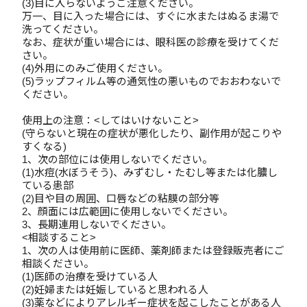
(3)目に入らないようご注意ください。
万一、目に入った場合には、すぐに水またはぬるま湯で
洗ってください。
なお、症状が重い場合には、眼科医の診療を受けてくだ
さい。
(4)外用にのみご使用ください。
(5)ラップフィルム等の通気性の悪いものでおおわないで
ください。
使用上の注意：<してはいけないこと>
(守らないと現在の症状が悪化したり、副作用が起こりや
すくなる)
1、次の部位には使用しないでください。
(1)水痘(水ぼうそう)、みずむし・たむし等または化膿し
ている患部
(2)目や目の周囲、口唇などの粘膜の部分等
2、顔面には広範囲に使用しないでください。
3、長期連用しないでください。
<相談すること>
1、次の人は使用前に医師、薬剤師または登録販売者にご
相談ください。
(1)医師の治療を受けている人
(2)妊婦または妊娠していると思われる人
(3)薬などによりアレルギー症状を起こしたことがある人