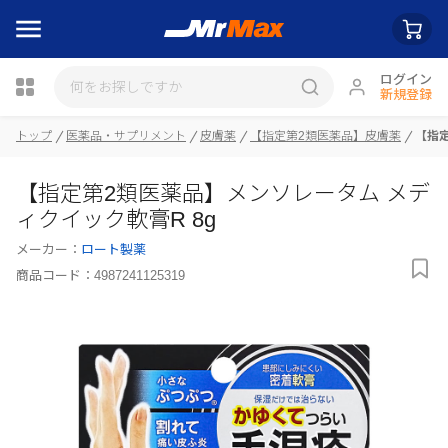
ログイン
新規登録
トップ
医薬品・サプリメント
皮膚薬
【指定第2類医薬品】皮膚薬
【指定
瓶詰
【指定第2類医薬品】メンソレータム メデ
ィクイック軟膏R 8g
メーカー：
ロート製薬
商品コード：
4987241125319