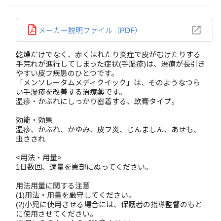
メーカー説明ファイル（PDF）
乾燥だけでなく、赤くはれたり炎症で皮がむけたりする
手荒れが進行してしまった症状(手湿疹)は、治療が長引き
やすい皮フ疾患のひとつです。
「メンソレータムメディクイック」は、そのようなつら
い手湿疹を改善する治療薬です。
湿疹・かぶれにしっかり密着する、軟膏タイプ。
効能・効果
湿疹、かぶれ、かゆみ、皮フ炎、じんましん、あせも、
虫さされ
<用法・用量>
1日数回、適量を患部にぬってください。
用法用量に関する注意
(1)用法・用量を厳守してください。
(2)小児に使用させる場合には、保護者の指導監督のもと
に使用させてください。