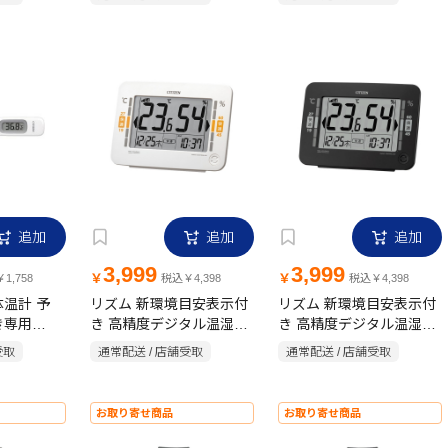
追加
追加
追加
3,999
3,999
￥
￥
1,758
税込￥4,398
税込￥4,398
体温計 予
リズム 新環境目安表示付
リズム 新環境目安表示付
き専用
き 高精度デジタル温湿度
き 高精度デジタル温湿度
管理医療機
計 ホワイト
計 ブラック
受取
通常配送 / 店舗受取
通常配送 / 店舗受取
お取り寄せ商品
お取り寄せ商品