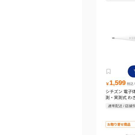
1,599
￥
税込￥
シチズン 電子
測・実測式 わ
CTE507-E【
通常配送 / 店舗
器】
お取り寄せ商品