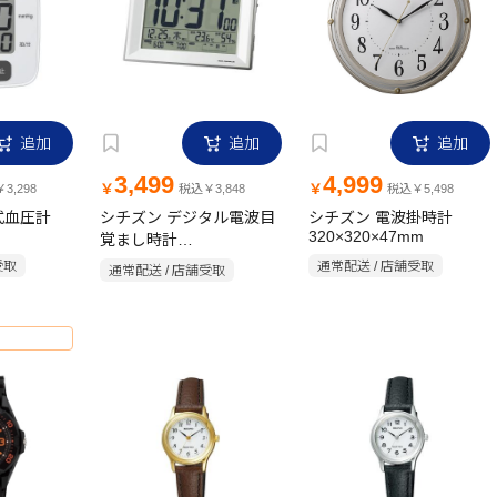
追加
追加
追加
3,499
4,999
￥
￥
3,298
税込￥3,848
税込￥5,498
式血圧計
シチズン デジタル電波目
シチズン 電波掛時計
320×320×47mm
覚まし時計
117×173×57mm
受取
通常配送 / 店舗受取
通常配送 / 店舗受取