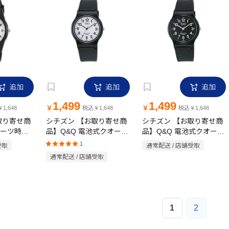
追加
追加
追加
1,499
1,499
￥
￥
1,648
税込￥1,648
税込￥1,648
取り寄せ商
シチズン 【お取り寄せ商
シチズン 【お取り寄せ商
ーツ時計
品】Q&Q 電池式クオーツ
品】Q&Q 電池式クオーツ
S40-
時計 カラーウオッチ
時計 カラーウオッチ
1
受取
通常配送 / 店舗受取
V06A-017VK
V06A-018VK
通常配送 / 店舗受取
1
2