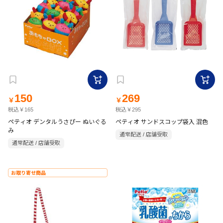
150
269
￥
￥
税込￥165
税込￥295
ペティオ デンタルうさぴー ぬいぐる
ペティオ サンドスコップ袋入 混色
み
通常配送 / 店舗受取
通常配送 / 店舗受取
お取り寄せ商品