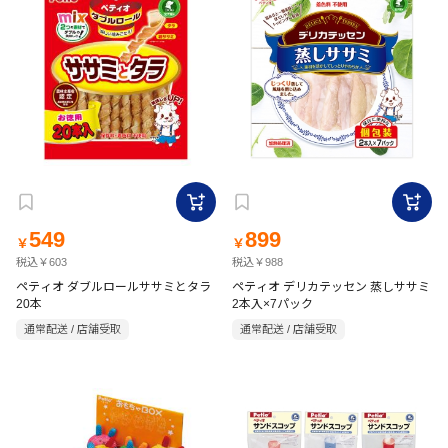
549
899
￥
￥
税込￥603
税込￥988
ペティオ ダブルロールササミとタラ
ペティオ デリカテッセン 蒸しササミ
20本
2本入×7パック
通常配送 / 店舗受取
通常配送 / 店舗受取