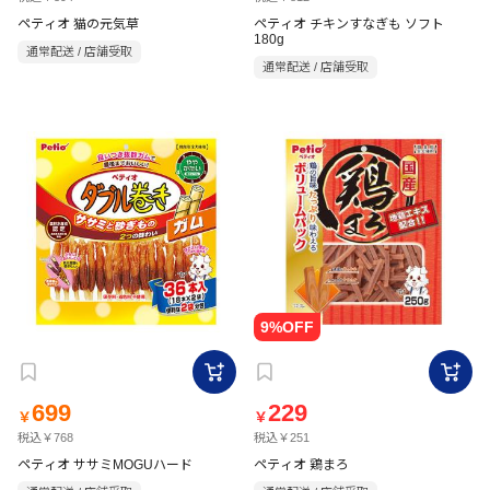
ペティオ 猫の元気草
ペティオ チキンすなぎも ソフト
180g
通常配送 / 店舗受取
通常配送 / 店舗受取
699
229
￥
￥
税込￥768
税込￥251
ペティオ ササミMOGUハード
ペティオ 鶏まろ