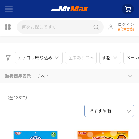
ログイン
新規登録
瓶詰
カテゴリ絞り込み
在庫ありのみ
価格
メー
取扱商品表示
すべて
（全138件）
おすすめ順