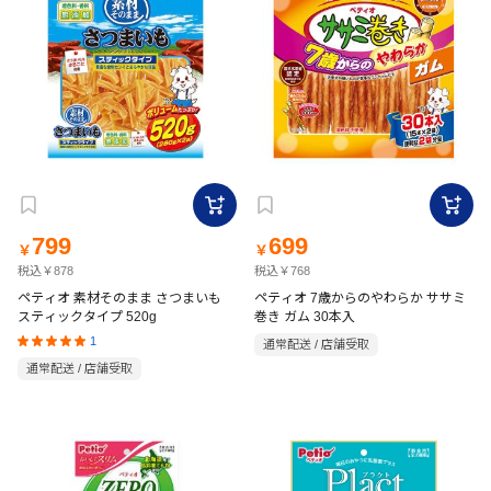
799
699
￥
￥
税込￥878
税込￥768
ペティオ 素材そのまま さつまいも
ペティオ 7歳からのやわらか ササミ
スティックタイプ 520g
巻き ガム 30本入
1
通常配送 / 店舗受取
通常配送 / 店舗受取