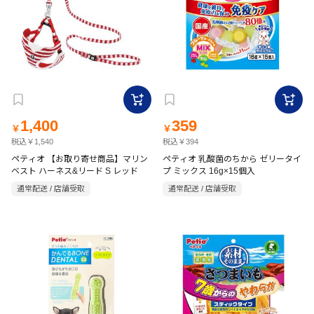
1,400
359
￥
￥
税込￥1,540
税込￥394
ペティオ 【お取り寄せ商品】マリン
ペティオ 乳酸菌のちから ゼリータイ
ベスト ハーネス&リード S レッド
プ ミックス 16g×15個入
通常配送 / 店舗受取
通常配送 / 店舗受取