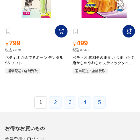
799
499
￥
￥
税込￥878
税込￥548
ペティオ かんでるボーン デンタル
ペティオ 素材そのまま さつまいも 7
SS ソフト
歳からのやわらかスティックタイプ
260g
通常配送 / 店舗受取
通常配送 / 店舗受取
1
2
3
4
5
お得なお買いもの
会員登録・ログイン