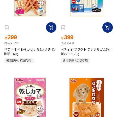
299
399
￥
￥
税込￥328
税込￥438
ペティオ やわらかササミ&ささみ 低
ペティオ プラクト デンタルガム超小
脂肪 160g
型ハード 70g
通常配送 / 店舗受取
通常配送 / 店舗受取