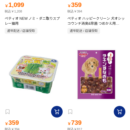
1,099
359
￥
￥
税込￥1,208
税込￥394
ペティオ NEW ノミ・ダニ取りスプ
ペティオ ハッピークリーン 犬オシッ
レー猫用
コウンチ消臭&除菌 つめかえ用
400ml
通常配送 / 店舗受取
通常配送 / 店舗受取
359
739
￥
￥
税込￥394
税込￥812