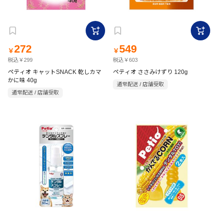
272
549
￥
￥
税込￥299
税込￥603
ペティオ キャットSNACK 乾しカマ
ペティオ ささみけずり 120g
かに味 40g
通常配送 / 店舗受取
通常配送 / 店舗受取