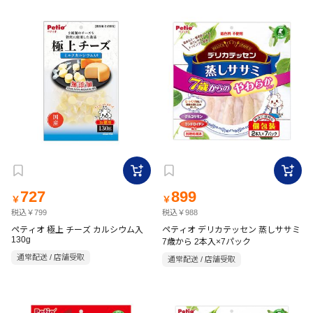
727
899
￥
￥
税込￥799
税込￥988
ペティオ 極上 チーズ カルシウム入
ペティオ デリカテッセン 蒸しササミ
130g
7歳から 2本入×7パック
通常配送 / 店舗受取
通常配送 / 店舗受取