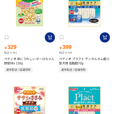
329
399
￥
￥
税込￥361
税込￥438
ペティオ 体にうれしい ボーロちゃん
ペティオ プラクト デンタルガム超小
野菜Mix 130g
型犬用 低脂肪70g
通常配送 / 店舗受取
通常配送 / 店舗受取