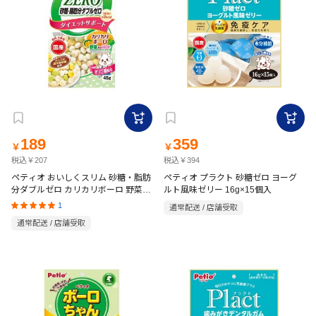
189
359
￥
￥
税込￥207
税込￥394
ペティオ おいしくスリム 砂糖・脂肪
ペティオ プラクト 砂糖ゼロ ヨーグ
分ダブルゼロ カリカリボーロ 野菜入
ルト風味ゼリー 16g×15個入
りミックス 45g
1
通常配送 / 店舗受取
通常配送 / 店舗受取