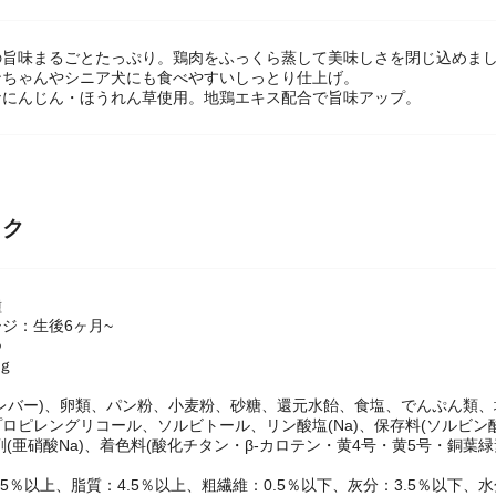
の旨味まるごとたっぷり。鶏肉をふっくら蒸して美味しさを閉じ込めま
ンちゃんやシニア犬にも食べやすいしっとり仕上げ。
なにんじん・ほうれん草使用。地鶏エキス配合で旨味アップ。
ック
種
ジ：生後6ヶ月~
つ
0ｇ
鶏レバー)、卵類、パン粉、小麦粉、砂糖、還元水飴、食塩、でんぷん類
ロピレングリコール、ソルビトール、リン酸塩(Na)、保存料(ソルビン酸
剤(亜硝酸Na)、着色料(酸化チタン・β-カロテン・黄4号・黄5号・銅葉緑素