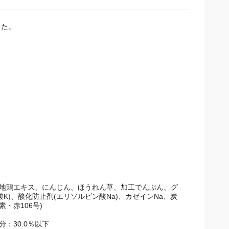
した。
、地鶏エキス、にんじん、ほうれん草、加工でんぷん、グ
K)、酸化防止剤(エリソルビン酸Na)、カゼインNa、炭
・赤106号)