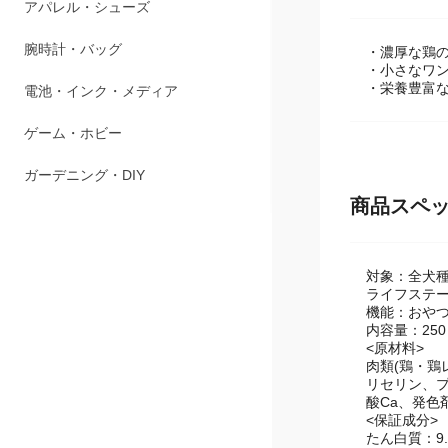
商品説明
ペット用品
アパレル・シューズ
・濃厚な鶏
・小さなワ
・栄養豊富
腕時計・バッグ
電池・インク・メディア
ゲーム・ホビー
商品スペ
ガーデニング・DIY
対象：全犬
ライフステー
機能：おや
内容量：25
<原材料>
肉類(鶏・
リセリン、プ
酸Ca、発色
<保証成分>