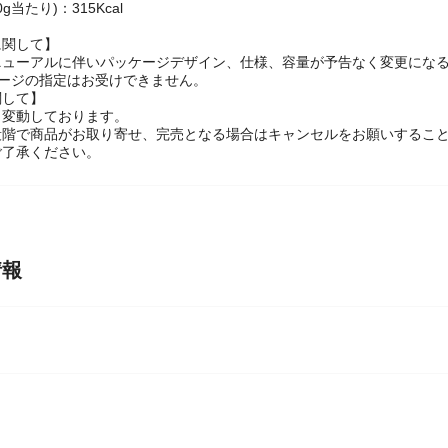
.5％以上、脂質：4.5％以上、粗繊維：0.5％以下、灰分：3.5％以下、水
g当たり)：315Kcal
に関して】
ニューアルに伴いパッケージデザイン、仕様、容量が予告なく変更になる
ケージの指定はお受けできません。
関して】
々変動しております。
段階で商品がお取り寄せ、完売となる場合はキャンセルをお願いするこ
ご了承ください。
情報