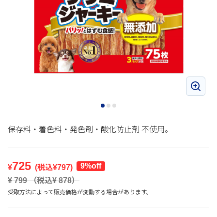
保存料・着色料・発色剤・酸化防止剤 不使用。
725
9%off
¥
(税込¥
797
)
¥
799
（税込¥
878
）
受取方法によって販売価格が変動する場合があります。