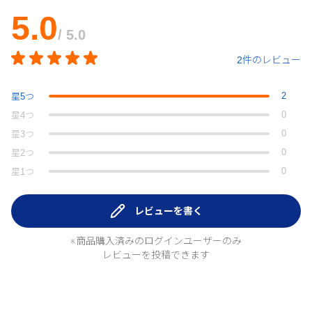
5.0
/ 5.0
2件のレビュー
2
星
5
つ
0
星
4
つ
0
星
3
つ
0
星
2
つ
0
星
1
つ
レビューを書く
※商品購入済みのログインユーザーのみ
レビューを投稿できます